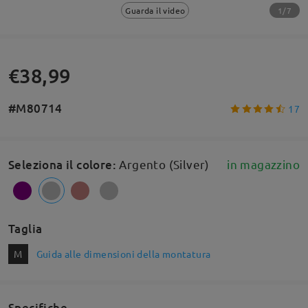
1/7
Guarda il video
€38,99
#M80714
17
Seleziona il colore
:
Argento (Silver)
in magazzino
Taglia
M
Guida alle dimensioni della montatura
Specifiche