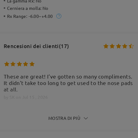
La gamma Rx:
No
Cerniera a molla:
No
Rx Range:
-6.00~+4.00
Rencesioni dei clienti(17)
These are great! I’ve gotten so many compliments.
It didn’t take too long to get used to the nose pads
at all.
by
SK
on
Jul 15 , 2026
MOSTRA DI PIÙ
These are SO FUN!! Very cute and gets