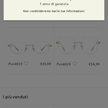
Consegnato
1 anno di garanzia
Non condivideremo mai le tue informazioni.
M54465
€18,99
M34096
€20,99
Mentre per il modello Silver - i glitter sul lato sono azzurri.
Punk023
€36,99
Punk024
€36,99
I più venduti