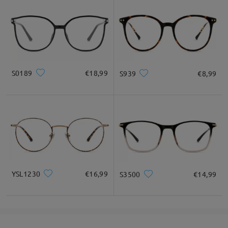
Confidiamo nella tua comprensione!
Se hai ancora dubbi, non esitare a contattarci tramite LiveChat
(24 ore su 24, 7 giorni su 7) o via email all'indirizzo
service@firmoo.it
.
su Feb 13 , 2026
S0189
€18,99
S939
€8,99
Fai una domanda
YSL1230
€16,99
S3500
€14,99