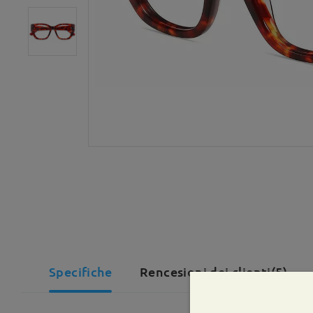
Specifiche
Rencesioni dei clienti(5)