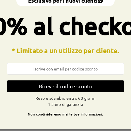
Esclusivo per i nuovi clienti🎁
a totale:
128 mm
(
Piccolo
)
Dimensione diagonale della len
0% al check
a molla:
No
Materiale:
Acetato
* Limitato a un utilizzo per cliente.
CONSEGNA
dizione
Riceve il codice sconto
ivi
dettagli
9-21 g
Spedito
Reso e scambio entro 60 giorni
1 anno di garanzia
Non condivideremo mai le tue informazioni.