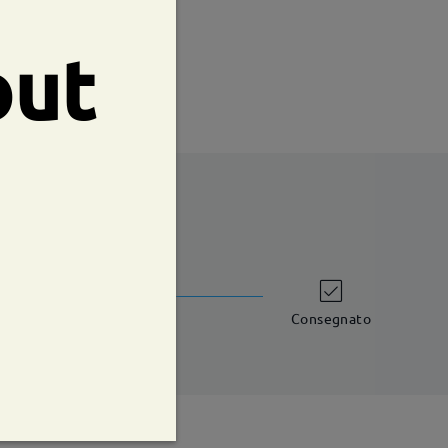
te:
52 mm
Peso:
34g
out
shipping time
iorni lavorativi
dettagli
Consegnato