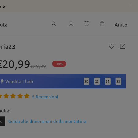
a >
iuta
Aiuto
ria23
€20,99
-30%
€29,99
Vendita Flash
3
D
23
27
32
:
:
:
5 Recensioni
aglia:
S
Guida alle dimensioni della montatura