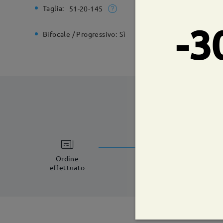
Taglia:
Larghezz
51-20-145
-3
Bifocale / Progressivo:
Sì
Cerniera 
tempi di spe
5-7 giorni lavorat
Ordine
effettuato