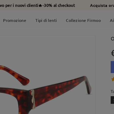
Acquista or
ivo per i nuovi clienti🔥-30% al checkout
Promozione
Tipi di lenti
Collezione Firmoo
A
O
T