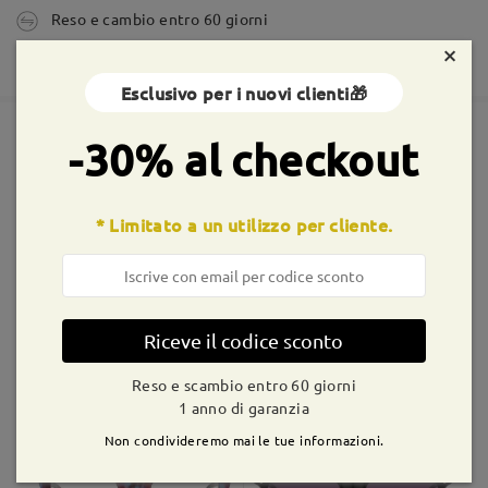
Reso e cambio entro 60 giorni
tempi di spedizione
×
365 giorni di garanzia
5-7 giorni lavorativi
dettagli
Esclusivo per i nuovi clienti🎁
Spedito
-30% al checkout
Montature simili
shipping time
* Limitato a un utilizzo per cliente.
9-21 giorni lavorativi
dettagli
Consegnato
Riceve il codice sconto
AC49995
€5,00
M93552
€12,99
Reso e scambio entro 60 giorni
1 anno di garanzia
Non condivideremo mai le tue informazioni.