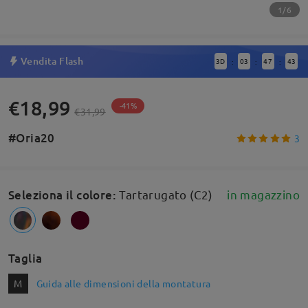
1/6
Vendita Flash
3
D
03
47
42
:
:
:
€18,99
-41%
€31,99
#Oria20
3
Seleziona il colore
:
Tartarugato (C2)
in magazzino
Taglia
M
Guida alle dimensioni della montatura