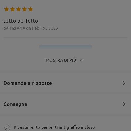
tutto perfetto
by
TIZIANA
on
Feb 19 , 2026
Leggi tutte le
MOSTRA DI PIÙ
recensioni
Scrivi una recensione
Domande e risposte
Consegna
Siete invitati a lasciare qualsiasi commento sulla montatura.
Fai una domanda
Ordine effettuato
Rivestimento per lenti antigraffio incluso