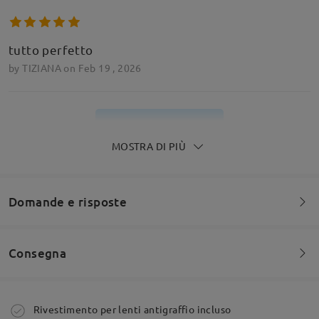
tutto perfetto
by
TIZIANA
on
Feb 19 , 2026
Leggi tutte le
MOSTRA DI PIÙ
recensioni
Scrivi una recensione
Domande e risposte
Consegna
Siete invitati a lasciare qualsiasi commento sulla montatura.
Fai una domanda
Ordine effettuato
Rivestimento per lenti antigraffio incluso