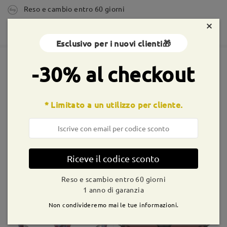
Reso e cambio entro 60 giorni
tempi di spedizione
×
365 giorni di garanzia
5-7 giorni lavorativi
dettagli
Esclusivo per i nuovi clienti🎁
Spedito
-30% al checkout
Montature simili
shipping time
* Limitato a un utilizzo per cliente.
9-21 giorni lavorativi
dettagli
Consegnato
Riceve il codice sconto
AC49995
€5,00
M93552
€12,99
Reso e scambio entro 60 giorni
1 anno di garanzia
Non condivideremo mai le tue informazioni.