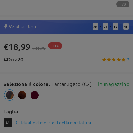
1/6
Vendita Flash
5
D
01
32
42
:
:
:
€18,99
-41%
€31,99
#Oria20
3
Seleziona il colore
:
Tartarugato (C2)
in magazzino
Taglia
M
Guida alle dimensioni della montatura