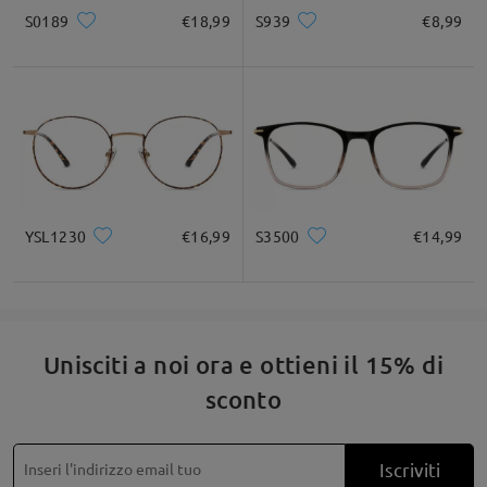
S0189
€18,99
S939
€8,99
Quadrato
Rotondo
Cuore
Diamante
Ovale
* Solo a titolo di riferimento
YSL1230
€16,99
S3500
€14,99
Descrizione del prodotto
Unisciti a noi ora e ottieni il 15% di
sconto
Iscriviti