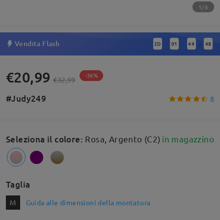
1/6
Vendita Flash
2
D
01
44
48
:
:
:
€20,99
-36%
€32,99
#Judy249
8
Seleziona il colore
:
Rosa, Argento (C2)
in magazzino
Taglia
M
Guida alle dimensioni della montatura