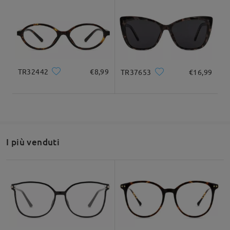
Llegaron muy bien. Incluso antes de lo previsto.
Bien embaladas. Las gafas son un poco frágiles.
Pero hasta ahora todo muy bien.
by
Adria.
on
Jul 21 , 2026
Larghezza totale
Lunghezza del tempio
TR32442
€8,99
TR37653
€16,99
131mm/ 5.16pollici
145mm/ 5.71pollici
Leggi tutte le
recensioni
Scrivi una recensione
I più venduti
Larghezza delle
Altezza delle lenti
Larghezza del
lenti
46mm/ 1.81pollici
ponte
54mm/ 2.13pollici
17mm/ 0.67pollici
Raccomandazione su forma di viso