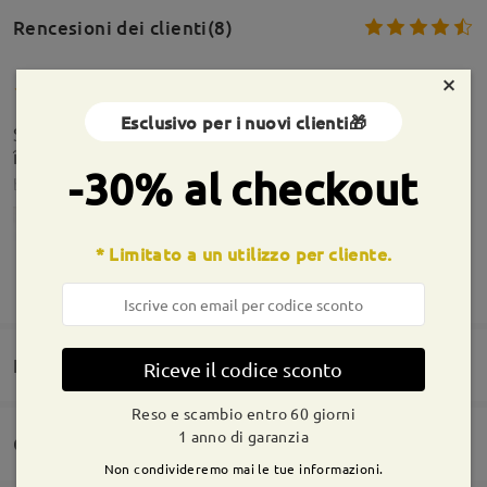
Rencesioni dei clienti(8)
×
Esclusivo per i nuovi clienti🎁
Sunt foarte frumoși , dar culoarea este mult mai
închisă decât în pozele de prezentare .
-30% al checkout
by
Lelia
on
Jul 26 , 2026
* Limitato a un utilizzo per cliente.
MOSTRA DI PIÙ
Domande e risposte
Riceve il codice sconto
Informazioni sulla montatura
Reso e scambio entro 60 giorni
1 anno di garanzia
Consegna
Firmoo's
reply
Jul 26 , 2026
Siete invitati a lasciare qualsiasi commento sulla montatura.
Non condivideremo mai le tue informazioni.
Hi Lelia,