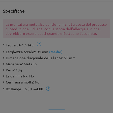
Specifiche
La montatura metallica contiene nichel a causa del processo
di produzione. I clienti con la storia dell'allergia al nichel
dovrebbero essere cauti quando effettuano l'acquisto.
Taglia:
54-17-145
Larghezza totale:
131 mm
(
medio
)
Dimensione diagonale della lente:
55 mm
Materiale:
Metallo
Peso:
10g
La gamma Rx:
No
Cerniera a molla:
No
Rx Range:
-6.00~+4.00