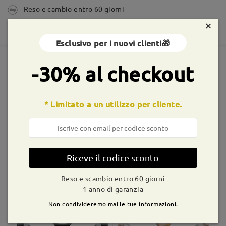
Reso e cambio entro 60 giorni
tempi di spedizione
×
365 giorni di garanzia
5-7 giorni lavorativi
dettagli
Esclusivo per i nuovi clienti🎁
Spedito
-30% al checkout
Montature simili
shipping time
* Limitato a un utilizzo per cliente.
9-21 giorni lavorativi
dettagli
Consegnato
Riceve il codice sconto
S0121R
€16,99
S0199
€16,99
Reso e scambio entro 60 giorni
1 anno di garanzia
Non condivideremo mai le tue informazioni.