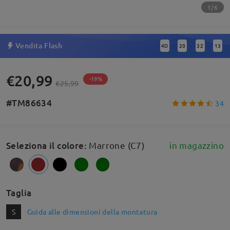
1/6
Vendita Flash
4
D
20
32
12
:
:
:
€20,99
-19%
€25,99
#TM86634
34
Seleziona il colore
:
Marrone (C7)
in magazzino
Taglia
S
Guida alle dimensioni della montatura