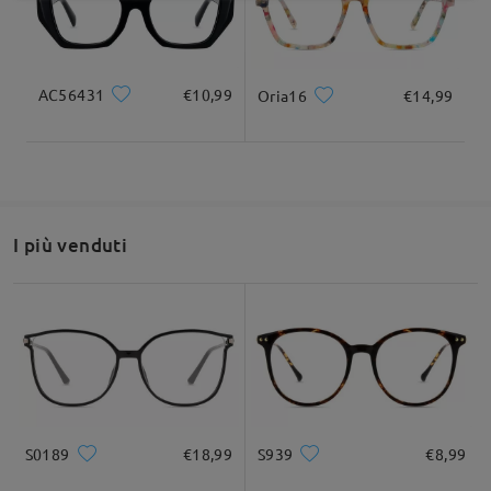
AC56431
€10,99
Oria16
€14,99
I più venduti
S0189
€18,99
S939
€8,99