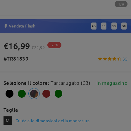
1/6
Vendita Flash
4
D
13
33
49
:
:
:
€16,99
-26%
€22,99
#TR81839
35
Seleziona il colore
:
Tartarugato (C3)
in magazzino
Taglia
M
Guida alle dimensioni della montatura