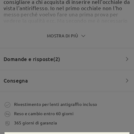
consigliare a chi acquista di inserire nell'occhiale da
vista l'antiriflesso. Io nel primo occhiale non l'ho
messo perché voelvo fare una prima prova per
vedere la qualità ecc. Ma secondo me è necessario
inserirlo se no vedi sempre il riflesso negli occhiali
e puo dare fastdio.
MOSTRA DI PIÙ
by
Giulia Mazza
on
May 24 , 2026
Domande e risposte(2)
Per il momento sono bellissimi!
Consegna
by
Fabio Laporta
on
May 8 , 2026
Domanda
:
Buona sera, vorrei sapere se fosse possibile acquistare
Ordine effettuato
Rivestimento per lenti antigraffio incluso
Leggi tutte le
la montatura con le lenti graduate da vista
Reso e cambio entro 60 giorni
da Alfonso su Mar 3 , 2026
recensioni
tempi di spedizione
Scrivi una recensione
365 giorni di garanzia
5-7 giorni lavorativi
dettagli
Firmoo's
reply