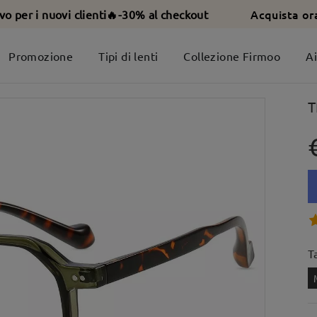
Acquista or
ivo per i nuovi clienti🔥-30% al checkout
Promozione
Tipi di lenti
Collezione Firmoo
A
T
T