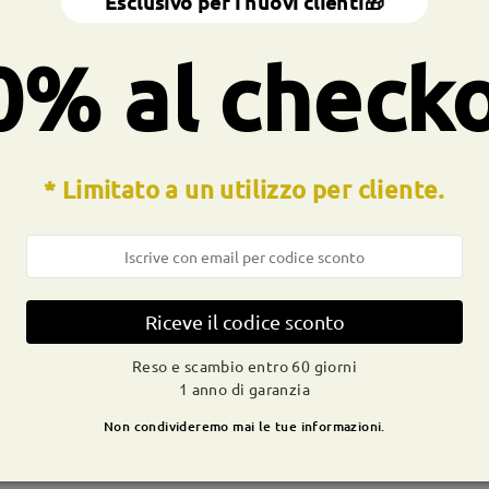
Esclusivo per i nuovi clienti🎁
a totale:
132 mm
(
medio
)
Dimensione diagonale della len
0% al check
a molla:
No
Materiale:
Tr
* Limitato a un utilizzo per cliente.
CONSEGNA
dizione
Riceve il codice sconto
ivi
dettagli
9-21 g
Spedito
Reso e scambio entro 60 giorni
1 anno di garanzia
Non condivideremo mai le tue informazioni.