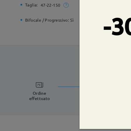
Taglia:
Larghezz
47-22-150
-3
Bifocale / Progressivo:
Sì
Cerniera 
tempi di spe
5-7 giorni lavorat
Ordine
effettuato