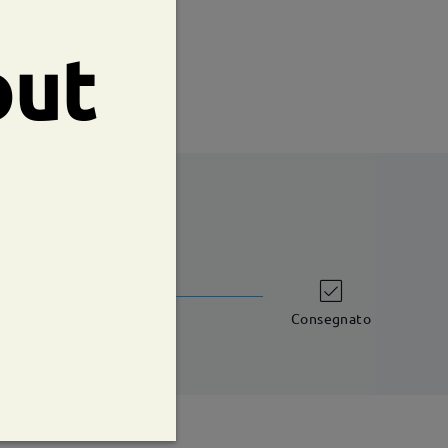
te:
47 mm
Peso:
16g
out
shipping time
iorni lavorativi
dettagli
Consegnato