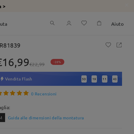
a >
iuta
Aiuto
R81839
€16,99
-26%
€22,99
Vendita Flash
5
D
19
11
42
:
:
:
0 Recensioni
aglia:
M
Guida alle dimensioni della montatura