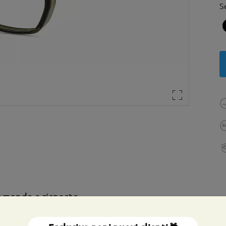
S
mande e risposte