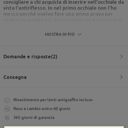
consigliare a chi acquista di inserire nell'occhiale da
vista l'antiriflesso. Io nel primo occhiale non l'ho
messo perché voelvo fare una prima prova per
vedere la qualità ecc. Ma secondo me è necessario
inserirlo se no vedi sempre il riflesso negli occhiali
e puo dare fastdio.
MOSTRA DI PIÙ
by
Giulia Mazza
on
May 24 , 2026
Domande e risposte(2)
Per il momento sono bellissimi!
Consegna
by
Fabio Laporta
on
May 8 , 2026
Domanda
:
Buona sera, vorrei sapere se fosse possibile acquistare
Ordine effettuato
Rivestimento per lenti antigraffio incluso
Leggi tutte le
la montatura con le lenti graduate da vista
Reso e cambio entro 60 giorni
da Alfonso su Mar 3 , 2026
recensioni
tempi di spedizione
Scrivi una recensione
365 giorni di garanzia
5-7 giorni lavorativi
dettagli
Firmoo's
reply