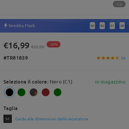
1/6
Vendita Flash
2
D
02
21
28
:
:
:
€16,99
-26%
€22,99
#TR81839
36
Seleziona il colore
:
Nero (C1)
in magazzino
Taglia
M
Guida alle dimensioni della montatura