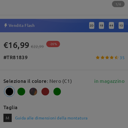
1/6
Vendita Flash
2
D
19
44
12
:
:
:
€16,99
-26%
€22,99
#TR81839
35
Seleziona il colore
:
Nero (C1)
in magazzino
Taglia
M
Guida alle dimensioni della montatura