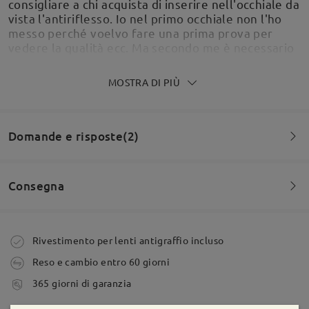
consigliare a chi acquista di inserire nell'occhiale da
vista l'antiriflesso. Io nel primo occhiale non l'ho
messo perché voelvo fare una prima prova per
vedere la qualità ecc. Ma secondo me è necessario
inserirlo se no vedi sempre il riflesso negli occhiali
e puo dare fastdio.
MOSTRA DI PIÙ
by
Giulia Mazza
on
May 24 , 2026
Domande e risposte(2)
Per il momento sono bellissimi!
Consegna
by
Fabio Laporta
on
May 8 , 2026
Domanda
:
Buona sera, vorrei sapere se fosse possibile acquistare
Ordine effettuato
Rivestimento per lenti antigraffio incluso
Leggi tutte le
la montatura con le lenti graduate da vista
Reso e cambio entro 60 giorni
da Alfonso su Mar 3 , 2026
recensioni
tempi di spedizione
Scrivi una recensione
365 giorni di garanzia
5-7 giorni lavorativi
dettagli
Firmoo's
reply