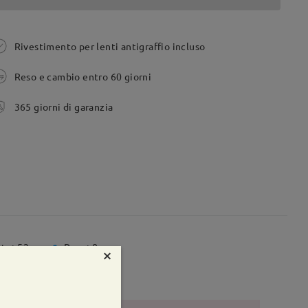
Rivestimento per lenti antigraffio incluso
Reso e cambio entro 60 giorni
365 giorni di garanzia
te:
52 mm
Peso:
8g
×