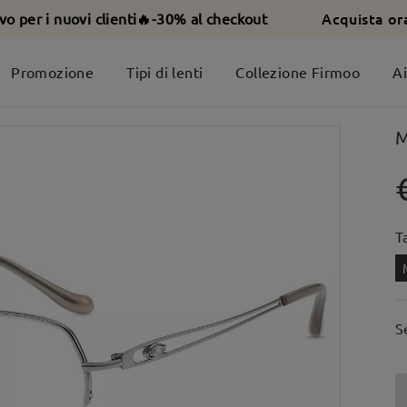
Acquista or
ivo per i nuovi clienti🔥-30% al checkout
Promozione
Tipi di lenti
Collezione Firmoo
A
M
T
S