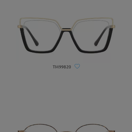
TM99820