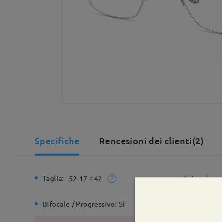
Specifiche
Rencesioni dei clienti(2)
Taglia:
Larghezz
52-17-142
Bifocale / Progressivo:
Sì
Cerniera 