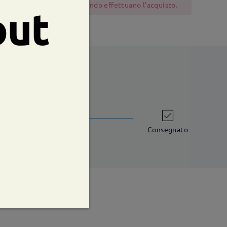
 dovrebbero essere cauti quando effettuano l'acquisto.
out
shipping time
iorni lavorativi
dettagli
Consegnato