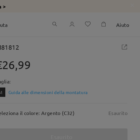
a >
iuta
Aiuto
81812
€26,99
aglia:
M
Guida alle dimensioni della montatura
eleziona il colore: Argento (C32)
Esaurito
Esaurito