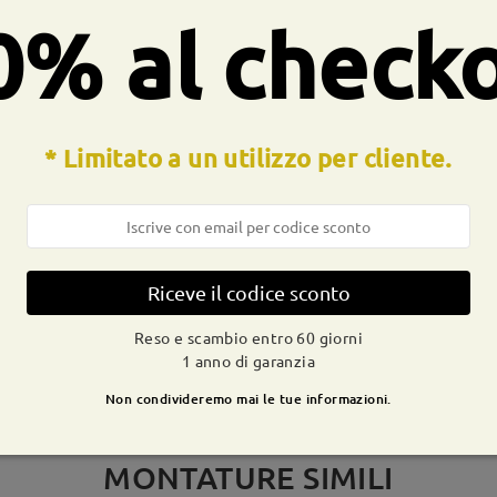
ocesso di produzione. I clienti con la storia dell'allergia al nichel
0% al check
* Limitato a un utilizzo per cliente.
CONSEGNA
dizione
ivi
dettagli
9-21 g
Spedito
Riceve il codice sconto
Reso e scambio entro 60 giorni
1 anno di garanzia
Non condivideremo mai le tue informazioni.
MONTATURE SIMILI