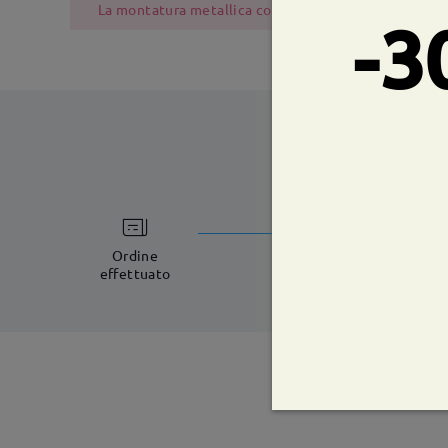
La montatura metallica contiene nichel a causa del pr
-3
tempi di spe
5-7 giorni lavorat
Ordine
effettuato