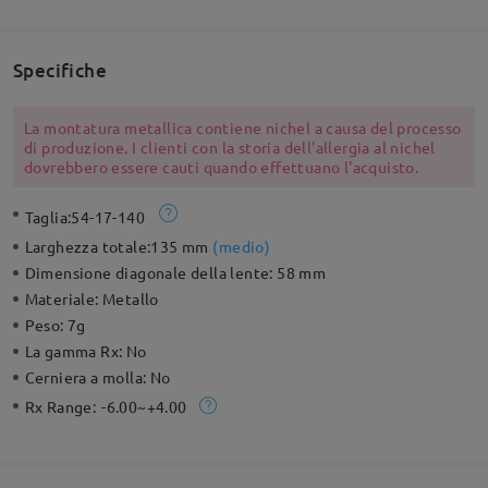
Specifiche
La montatura metallica contiene nichel a causa del processo
di produzione. I clienti con la storia dell'allergia al nichel
dovrebbero essere cauti quando effettuano l'acquisto.
Taglia:
54-17-140
Larghezza totale:
135 mm
(
medio
)
Dimensione diagonale della lente:
58 mm
Materiale:
Metallo
Peso:
7g
La gamma Rx:
No
Cerniera a molla:
No
Rx Range:
-6.00~+4.00