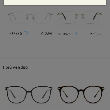
M36660
€12,99
M90821
€20,99
I più venduti