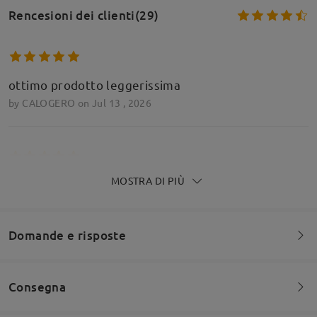
Rencesioni dei clienti(29)
ottimo prodotto leggerissima
by
CALOGERO
on
Jul 13 , 2026
MOSTRA DI PIÙ
⭐⭐⭐⭐⭐
by
Adriana
on
Apr 25 , 2026
Domande e risposte
Leggi tutte le
recensioni
Consegna
Siete invitati a lasciare qualsiasi commento sulla montatura.
Scrivi una recensione