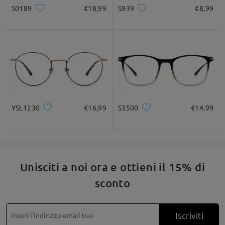
S0189
€18,99
S939
€8,99
YSL1230
€16,99
S3500
€14,99
Unisciti a noi ora e ottieni il 15% di
sconto
Iscriviti