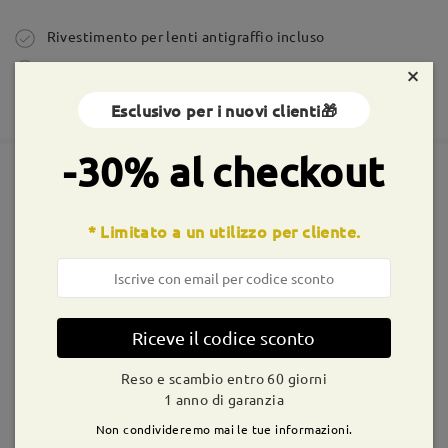
Fai una domanda
Ordine effettuato
Rivestimento per lenti antigraffio incluso
Reso e cambio entro 60 giorni
×
tempi di spedizione
365 giorni di garanzia
Esclusivo per i nuovi clienti🎁
5-7 giorni lavorativi
dettagli
-30% al checkout
Spedito
Montature simili
* Limitato a un utilizzo per cliente.
shipping time
9-21 giorni lavorativi
dettagli
Consegnato
Riceve il codice sconto
Reso e scambio entro 60 giorni
T34637
€20,99
T41174
€20,99
1 anno di garanzia
Non condivideremo mai le tue informazioni.