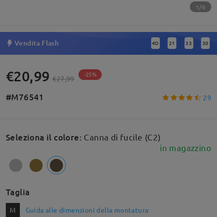
1/6
Vendita Flash
4
D
21
33
29
:
:
:
€20,99
-25%
€27,99
#M76541
29
Seleziona il colore
:
Canna di fucile (C2)
in magazzino
Taglia
M
Guida alle dimensioni della montatura