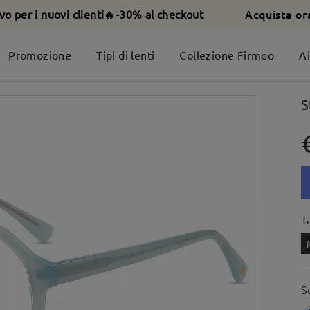
Acquista or
ivo per i nuovi clienti🔥-30% al checkout
Promozione
Tipi di lenti
Collezione Firmoo
A
S
T
S