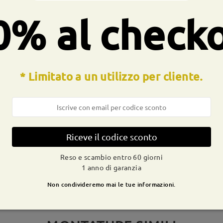
a molla:
No
Materiale:
Acetato
0% al check
* Limitato a un utilizzo per cliente.
CONSEGNA
dizione
ivi
dettagli
9-21 g
Riceve il codice sconto
Spedito
Reso e scambio entro 60 giorni
1 anno di garanzia
Non condivideremo mai le tue informazioni.