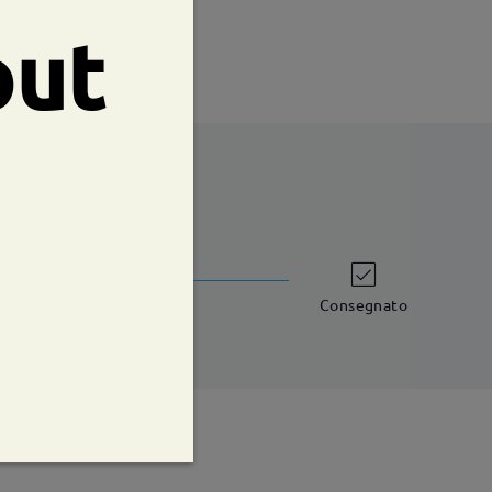
out
shipping time
iorni lavorativi
dettagli
Consegnato