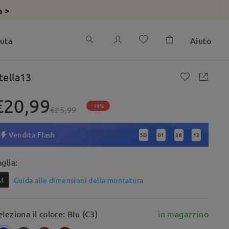
a >
iuta
Aiuto
tella13
€20,99
-19%
€25,99
Vendita Flash
5
D
01
38
12
:
:
:
aglia:
M
Guida alle dimensioni della montatura
eleziona il colore: Blu (C3)
in magazzino