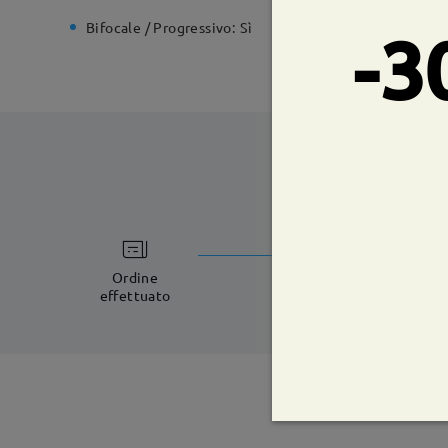
Bifocale / Progressivo:
Sì
Cerniera 
-3
tempi di spe
5-7 giorni lavorat
Ordine
effettuato