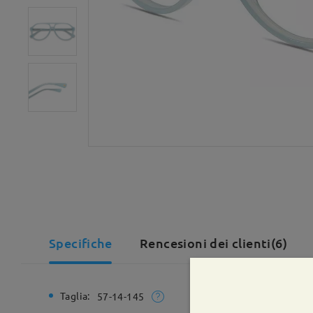
Specifiche
Rencesioni dei clienti(6)
Taglia:
Larghezz
57-14-145