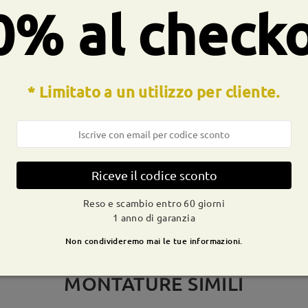
0% al check
* Limitato a un utilizzo per cliente.
CONSEGNA
dizione
ivi
dettagli
9-21 g
Spedito
Riceve il codice sconto
Reso e scambio entro 60 giorni
1 anno di garanzia
Non condivideremo mai le tue informazioni.
MONTATURE SIMILI