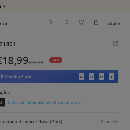
a >
iuta
Aiuto
21801
€18,99
-49%
€36,99
Vendita Flash
4
D
21
57
5
:
:
:
aglia:
M
Guida alle dimensioni della montatura
eleziona il colore: Rosa (Pink)
Esaurito