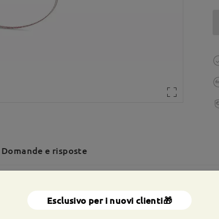
Domande e risposte
a totale:
133 mm
(
medio
)
Dimensione diagonale della len
Esclusivo per i nuovi clienti🎁
a molla:
No
Materiale:
Titanio