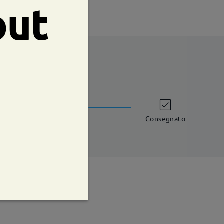
out
shipping time
iorni lavorativi
dettagli
Consegnato