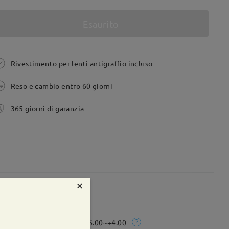
Esaurito
Rivestimento per lenti antigraffio incluso
Reso e cambio entro 60 giorni
365 giorni di garanzia
×
te:
51 mm
Peso:
6g
Rx Range:
-6.00~+4.00