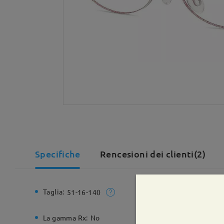
Specifiche
Rencesioni dei clienti(2)
Taglia:
Larghezz
51-16-140
La gamma Rx:
No
Cerniera 