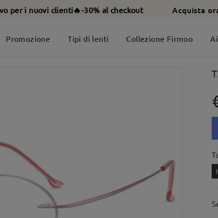
Acquista or
ivo per i nuovi clienti🔥-30% al checkout
Promozione
Tipi di lenti
Collezione Firmoo
A
T
T
S