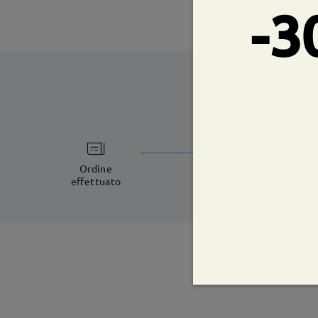
-3
tempi di spe
8-11 giorni lavorat
Ordine
effettuato