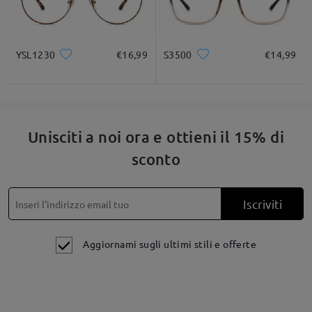
YSL1230
€16,99
S3500
€14,99
Unisciti a noi ora e ottieni il 15% di
sconto
Iscriviti
Se hai ancora dubbi, non esitare a contattarci tramite LiveChat
Aggiornami sugli ultimi stili e offerte
(24 ore su 24, 7 giorni su 7) o via email all'indirizzo
service@firmoo.it
.
su May 20 , 2026