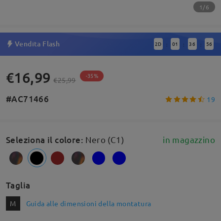
1/6
Vendita Flash
2
D
01
36
55
:
:
:
€16,99
-35%
€25,99
#AC71466
19
Seleziona il colore
:
Nero (C1)
in magazzino
Taglia
M
Guida alle dimensioni della montatura