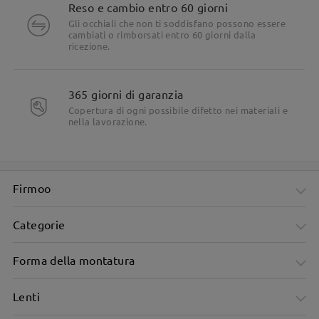
Reso e cambio entro 60 giorni
Gli occhiali che non ti soddisfano possono essere
Leggi tutte le
cambiati o rimborsati entro 60 giorni dalla
ricezione.
domande e le risposte
Fai una domanda
365 giorni di garanzia
Copertura di ogni possibile difetto nei materiali e
nella lavorazione.
Firmoo
Categorie
Forma della montatura
Lenti