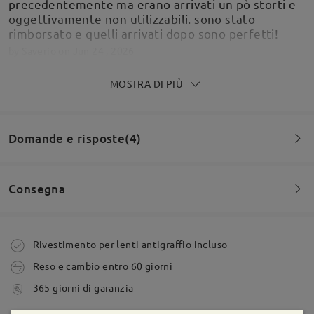
precedentemente ma erano arrivati un pò storti e
oggettivamente non utilizzabili. sono stato
rimborsato e quelli arrivati dopo sono perfetti!
by
Saverio
on
Jun 24 , 2026
MOSTRA DI PIÙ
Ho ricevuto gli occhiali con lenti progressive, da
Domande e risposte(4)
lontano vanno bene ma la visione da vicino è
scadente e con un campo visivo molto piccolo... Ho
già un altro paio di progressivi ma con una
Consegna
differenza di lenti enorme. Gli consiglio comò
occhiali di scorta.
Domanda
:
by
Alcanet63
on
Jun 21 , 2026
Vorrei vedere una foto della montatura AC71466 di
Ordine effettuato
Rivestimento per lenti antigraffio incluso
colore blu ( C 3), grazie! Mi fornite le dimensioni?
Reso e cambio entro 60 giorni
da LUIGI su May 25 , 2026
Leggi tutte le
tempi di spedizione
365 giorni di garanzia
5-7 giorni lavorativi
dettagli
Firmoo's
reply
recensioni