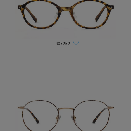
TR05252