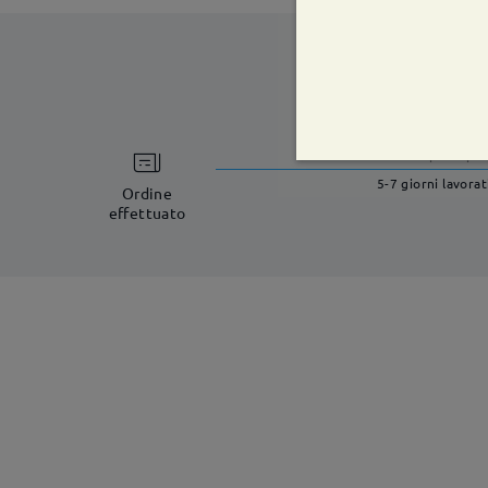
tempi di spe
5-7 giorni lavorat
Ordine
effettuato