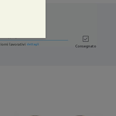
shipping time
iorni lavorativi
dettagli
Consegnato