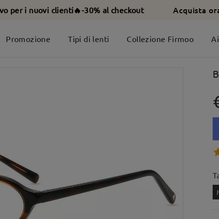
Acquista or
ivo per i nuovi clienti🔥-30% al checkout
Promozione
Tipi di lenti
Collezione Firmoo
A
B
T