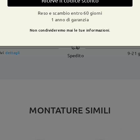
Riceve il codice sconto
Reso e scambio entro 60 giorni
1 anno di garanzia
CONSEGNA
Non condivideremo mai le tue informazioni.
dizione
ivi
dettagli
9-21 g
Spedito
MONTATURE SIMILI