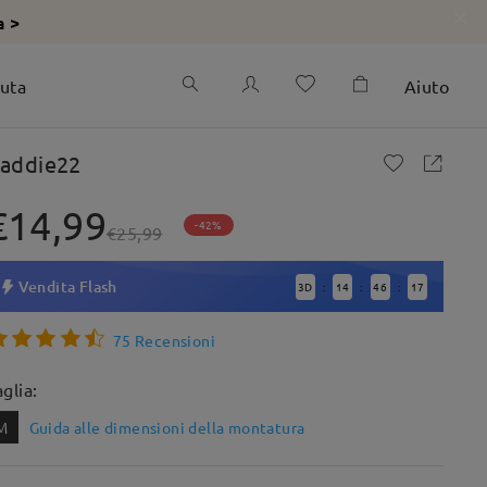
a >
iuta
Aiuto
addie22
€14,99
-42%
€25,99
Vendita Flash
3
D
14
46
16
:
:
:
75 Recensioni
aglia:
M
Guida alle dimensioni della montatura