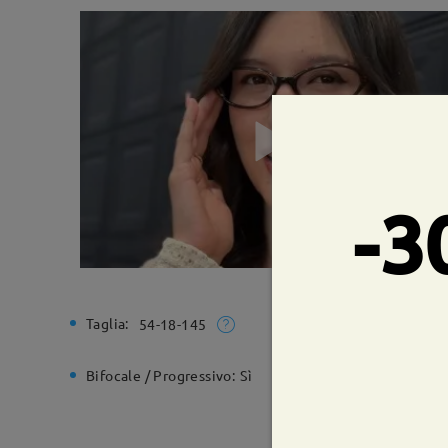
-3
Taglia:
Larghezz
54-18-145
Bifocale / Progressivo:
Sì
Cerniera 