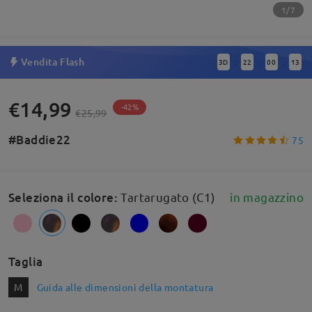
1/7
Vendita Flash
3
D
22
00
13
:
:
:
€14,99
-42%
€25,99
#Baddie22
75
Seleziona il colore
:
Tartarugato (C1)
in magazzino
Taglia
M
Guida alle dimensioni della montatura