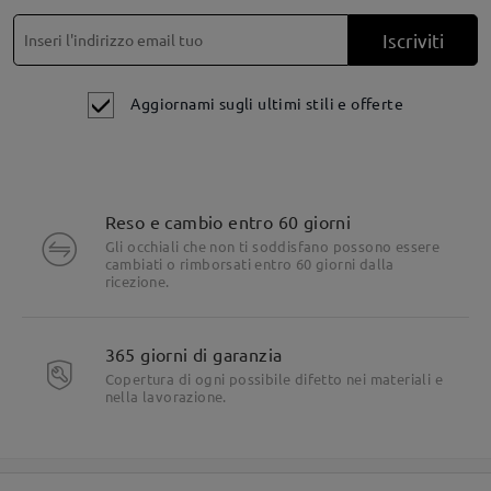
Iscriviti
Aggiornami sugli ultimi stili e offerte
Reso e cambio entro 60 giorni
Gli occhiali che non ti soddisfano possono essere
cambiati o rimborsati entro 60 giorni dalla
ricezione.
365 giorni di garanzia
Copertura di ogni possibile difetto nei materiali e
nella lavorazione.