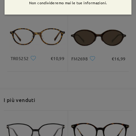
TR98447
€6,99
TR54856
€12,99
Non condivideremo mai le tue informazioni.
Fai una domanda
TR05252
€10,99
FM2698
€16,99
I più venduti