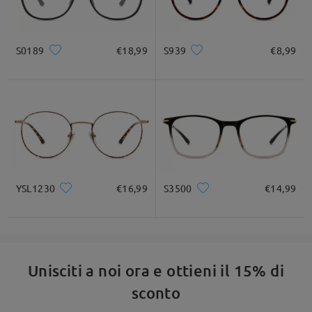
S0189
€18,99
S939
€8,99
YSL1230
€16,99
S3500
€14,99
Unisciti a noi ora e ottieni il 15% di
sconto