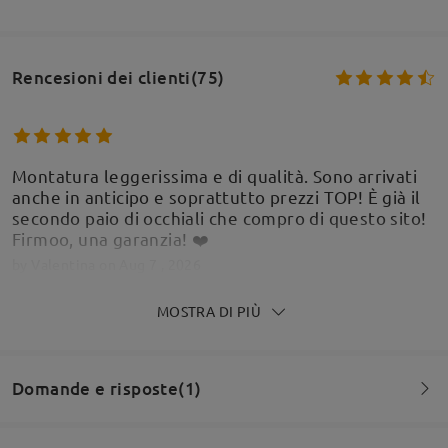
Rencesioni dei clienti(75)
Montatura leggerissima e di qualità. Sono arrivati
anche in anticipo e soprattutto prezzi TOP! È già il
secondo paio di occhiali che compro di questo sito!
Firmoo, una garanzia! ❤️
by
Valentina
on
Aug 7 , 2026
MOSTRA DI PIÙ
arrivati poco fa, perfetti, montatura leggera e
Domande e risposte(1)
lucida, gradazione perfetta, comodissimi.
by
Amalia Bazzani
on
Jul 24 , 2026