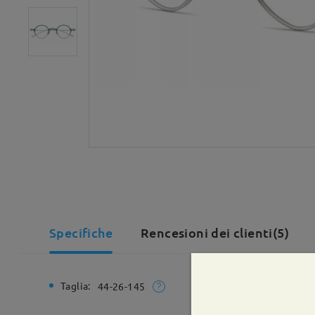
Specifiche
Rencesioni dei clienti(5)
Taglia:
Larghezz
44-26-145