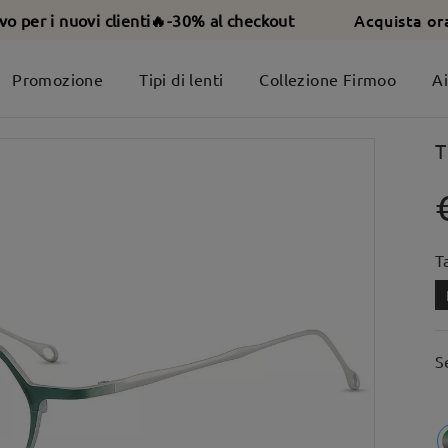
Acquista or
ivo per i nuovi clienti🔥-30% al checkout
Promozione
Tipi di lenti
Collezione Firmoo
A
T
T
S