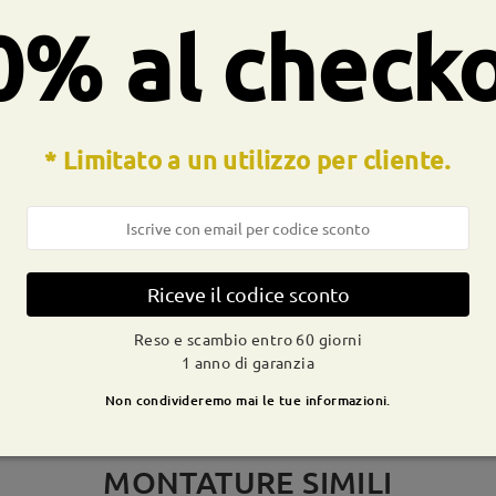
a molla:
No
Materiale:
Titanio
0% al check
* Limitato a un utilizzo per cliente.
CONSEGNA
dizione
ivi
dettagli
9-21 g
Spedito
Riceve il codice sconto
Reso e scambio entro 60 giorni
1 anno di garanzia
Non condivideremo mai le tue informazioni.
MONTATURE SIMILI