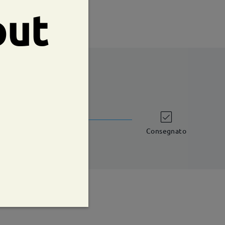
out
shipping time
iorni lavorativi
dettagli
Consegnato