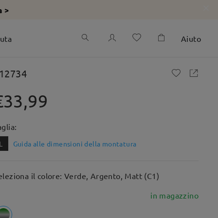
a >
iuta
Aiuto
12734
€33,99
aglia:
L
Guida alle dimensioni della montatura
eleziona il colore: Verde, Argento, Matt (C1)
in magazzino