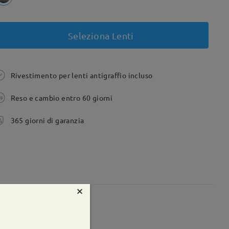
Seleziona Lenti
Rivestimento per lenti antigraffio incluso
Reso e cambio entro 60 giorni
365 giorni di garanzia
×
te:
44 mm
Peso:
11g