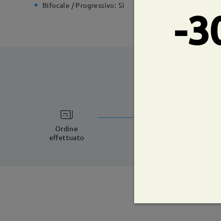
Bifocale / Progressivo:
Sì
Cerniera 
-3
tempi di spe
5-7 giorni lavorat
Ordine
effettuato