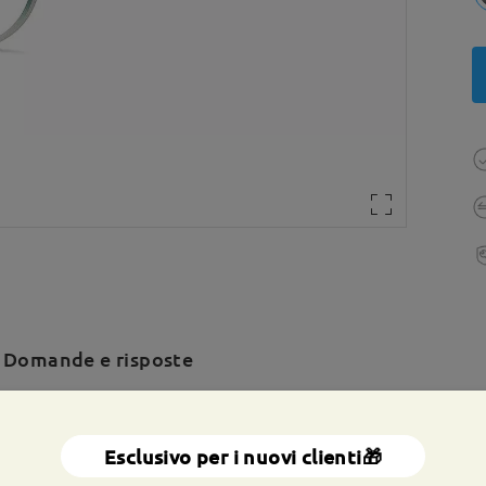
Domande e risposte
a totale:
141 mm
(
Grande
)
Dimensione diagonale della len
Esclusivo per i nuovi clienti🎁