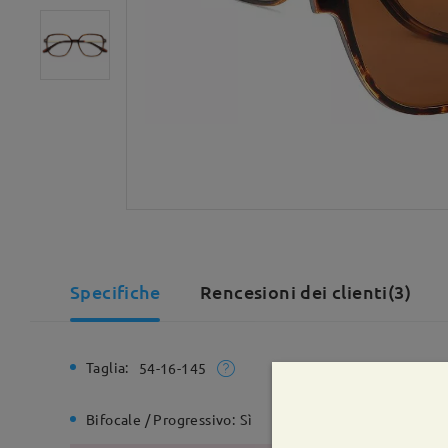
Specifiche
Rencesioni dei clienti(3)
Taglia:
Larghezz
54-16-145
Bifocale / Progressivo:
Sì
Cerniera 