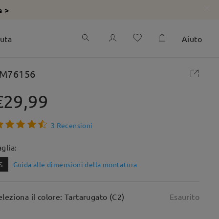
a >
iuta
Aiuto
M76156
€29,99
3 Recensioni
aglia:
S
Guida alle dimensioni della montatura
eleziona il colore: Tartarugato (C2)
Esaurito