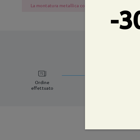
La montatura metallica contiene nichel a causa del pr
-3
tempi di spe
5-7 giorni lavorat
Ordine
effettuato