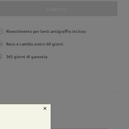
Esaurito
Rivestimento per lenti antigraffio incluso
Reso e cambio entro 60 giorni
365 giorni di garanzia
te:
55 mm
Peso:
10g
×