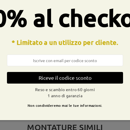
ocesso di produzione. I clienti con la storia dell'allergia al nichel
0% al check
* Limitato a un utilizzo per cliente.
CONSEGNA
dizione
ivi
dettagli
9-21 g
Spedito
Riceve il codice sconto
Reso e scambio entro 60 giorni
1 anno di garanzia
Non condivideremo mai le tue informazioni.
MONTATURE SIMILI