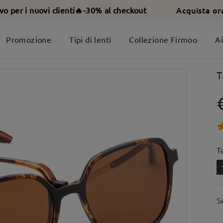
Acquista or
ivo per i nuovi clienti🔥-30% al checkout
Promozione
Tipi di lenti
Collezione Firmoo
A
T
T
S