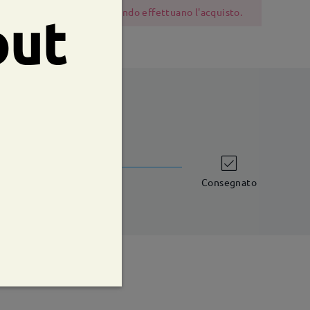
 dovrebbero essere cauti quando effettuano l'acquisto.
out
shipping time
iorni lavorativi
dettagli
Consegnato