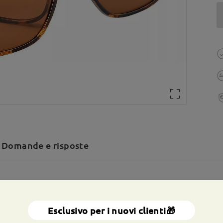
Domande e risposte
a totale:
128 mm
(
Piccolo
)
Dimensione diagonale della len
a molla:
No
Materiale:
Tr ,Metallo
Esclusivo per i nuovi clienti🎁