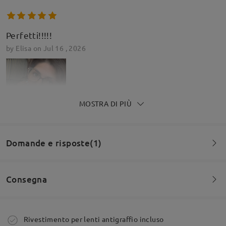
Perfetti!!!!!
by
Elisa
on
Jul 16 , 2026
MOSTRA DI PIÙ
Domande e risposte(1)
Consegna
Semplicemente perfetti, li adoro lenti nitide e
Domanda
:
perfette. Riaquisterò sicuramente .
Se le misure della montatura non corrispondono
by
Sara Dagna
on
Jul 16 , 2026
Ordine effettuato
Rivestimento per lenti antigraffio incluso
esattamente alle mie, non li posso comprare? O