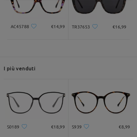
AC45788
€14,99
TR37653
€16,99
I più venduti
S0189
€18,99
S939
€8,99