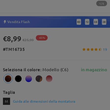
1/6
Vendita Flash
4
D
12
36
27
:
:
:
€8,99
-65%
€25,99
#TM16735
19
Seleziona il colore
:
Modello (C6)
in magazzino
Taglia
M
Guida alle dimensioni della montatura