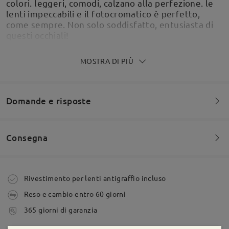
colori. leggeri, comodi, calzano alla perfezione. le
lenti impeccabili e il fotocromatico è perfetto,
come sempre. Non solo soddisfatto, entusiasta di
questi occhiali!
by
Giovanni
on
Jun 29 , 2026
MOSTRA DI PIÙ
Domande e risposte
Perfetti come sempre servizio clienti impeccabile
Ottimo rapporto qualità prezzo.
by
Natalino Di stefano
on
Jun 26 , 2026
Consegna
Siete invitati a lasciare qualsiasi commento sulla montatura.
Leggi tutte le
Fai una domanda
Ordine effettuato
Rivestimento per lenti antigraffio incluso
recensioni
Reso e cambio entro 60 giorni
Scrivi una recensione
tempi di spedizione
365 giorni di garanzia
5-7 giorni lavorativi
dettagli