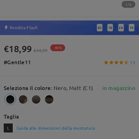
1/6
Vendita Flash
3
D
18
26
9
:
:
:
€18,99
-46%
€34,99
#Gentle11
13
Seleziona il colore
:
Nero, Matt (C1)
in magazzino
Taglia
L
Guida alle dimensioni della montatura