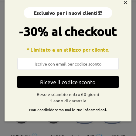
×
Esclusivo per i nuovi clienti🎁
Spedito
Montature simili
-30% al checkout
shipping time
9-21 giorni lavorativi
dettagli
* Limitato a un utilizzo per cliente.
Consegnato
TR50236
€16,99
TM61931
€31,99
Riceve il codice sconto
Reso e scambio entro 60 giorni
1 anno di garanzia
Non condivideremo mai le tue informazioni.