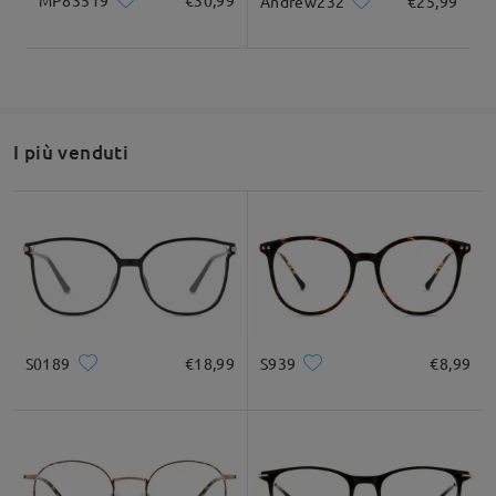
MP83519
€30,99
Andrew232
€25,99
I più venduti
S0189
€18,99
S939
€8,99