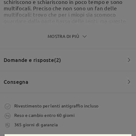
schiriscono e schiariscono in poco tempo e sono
multifocali. Preciso che non sono un fan delle
multifocali: trovo che per i miopi sia scomoco
guardare dalla parte bassa delle lenti, ma queste
sono fatte davvero bene e soprattutto hanno un
rapporto prezzo/qualità davvero imbattibile. Anche
MOSTRA DI PIÙ
la montatura è di buona fattura.
by
LUIGI
on
Jun 15 , 2026
Domande e risposte(2)
Consegna
perfect
Domanda
:
by
Alberto
on
Apr 17 , 2026
Buongiorno, vorrei capire se il colore è realmente quello
Ordine effettuato
Rivestimento per lenti antigraffio incluso
in foto ovvero così luminoso nelle parti giallo/miele o se
Leggi tutte le
Reso e cambio entro 60 giorni
in realtà è più scuro. grazie
tempi di spedizione
365 giorni di garanzia
da SABRINA su Jul 13 , 2026
recensioni
Scrivi una recensione
5-7 giorni lavorativi
dettagli