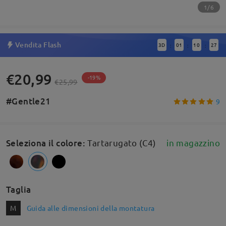
1/6
Vendita Flash
3
D
01
10
26
:
:
:
€20,99
-19%
€25,99
#Gentle21
9
Seleziona il colore
:
Tartarugato (C4)
in magazzino
Taglia
M
Guida alle dimensioni della montatura