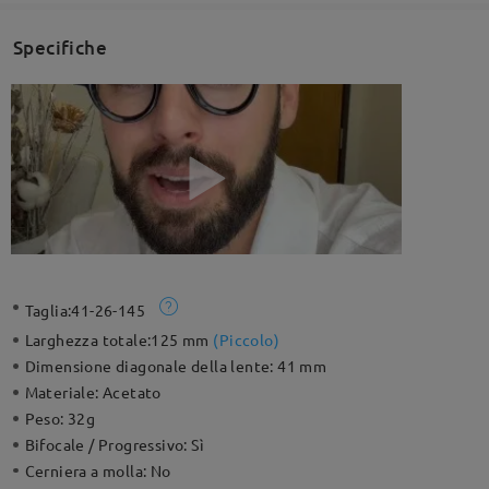
Specifiche
Taglia:
41-26-145
Larghezza totale:
125 mm
(
Piccolo
)
Dimensione diagonale della lente:
41 mm
Materiale:
Acetato
Peso:
32g
Bifocale / Progressivo:
Sì
Cerniera a molla:
No