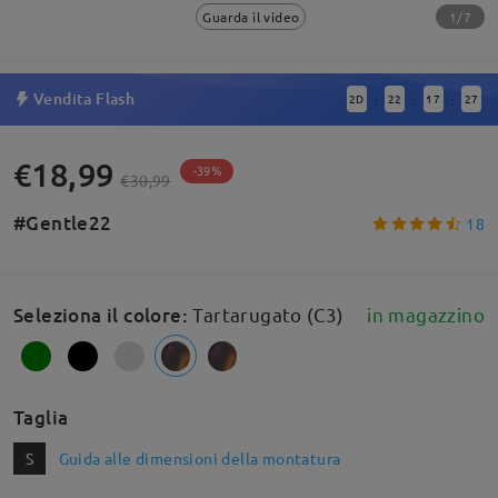
1/7
Guarda il video
Vendita Flash
2
D
22
17
26
:
:
:
€18,99
-39%
€30,99
#Gentle22
18
Seleziona il colore
:
Tartarugato (C3)
in magazzino
Taglia
S
Guida alle dimensioni della montatura