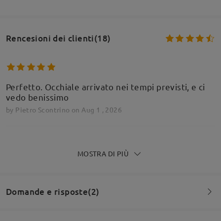
Rencesioni dei clienti(18)
Perfetto. Occhiale arrivato nei tempi previsti, e ci
vedo benissimo
by
Pietro Scontrino
on
Aug 1 , 2026
MOSTRA DI PIÙ
Sono molto soddisfatto del mio acquisto. La
montatura Gentle22 C7 ha dimensioni perfette per
il mio viso ed è molto armoniosa da indossare.
Domande e risposte(2)
L’acetato è di ottima qualità e dà una sensazione
premium. Le lenti Transitions XTRActive
funzionano benissimo: sono abbastanza chiare al