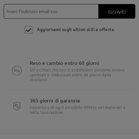
Iscriviti
Aggiornami sugli ultimi stili e offerte
Reso e cambio entro 60 giorni
Gli occhiali che non ti soddisfano possono essere
cambiati o rimborsati entro 60 giorni dalla
ricezione.
365 giorni di garanzia
Copertura di ogni possibile difetto nei materiali e
nella lavorazione.