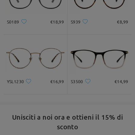
S0189
€18,99
S939
€8,99
Fai una domanda
YSL1230
€16,99
S3500
€14,99
Unisciti a noi ora e ottieni il 15% di
sconto