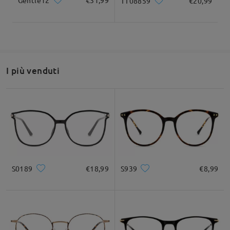
Gentle12
€31,99
TT08859
€20,99
I più venduti
S0189
€18,99
S939
€8,99