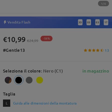
1/6
Vendita Flash
3
D
03
03
17
:
:
:
€10,99
-56%
€24,99
#Gentle13
13
Seleziona il colore
:
Nero (C1)
in magazzino
Taglia
L
Guida alle dimensioni della montatura