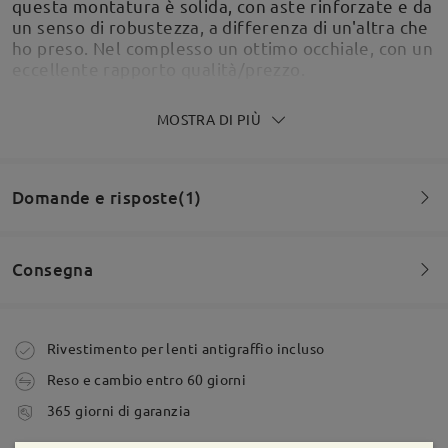
questa montatura è solida, con aste rinforzate e da
un senso di robustezza, a differenza di un'altra che
ho preso. Nel complesso un ottimo occhiale, con un
eccellente rapporto qualità/prezzo.
by
M
on
Jul 6 , 2026
MOSTRA DI PIÙ
Domande e risposte(1)
Consegna
Occhiali ordinati con lenti da sole polarizzate
Domanda
:
graduate. Si presentano bene, le lenti fanno il loro
lavoro, le gradazioni sono perfette. La montatura è
Buongiorno la misura 48 mm in orizzontale è relativa
Ordine effettuato
Rivestimento per lenti antigraffio incluso
un po’ piccola rispetto a come lo avevo
alla lente o comprende anche la circonferenza della
immaginato, ma tutto sommato non mi sta male. Lo
Reso e cambio entro 60 giorni
montatura, oppure come si vede in descrizione
uso soprattutto alla guida. Per ora sono
tempi di spedizione
dall’interno della lente all’esterno della montatura a
365 giorni di garanzia
soddisfatto.
5-7 giorni lavorativi
dettagli
centro vite dell’astina?
by
Simone
on
Jun 24 , 2026