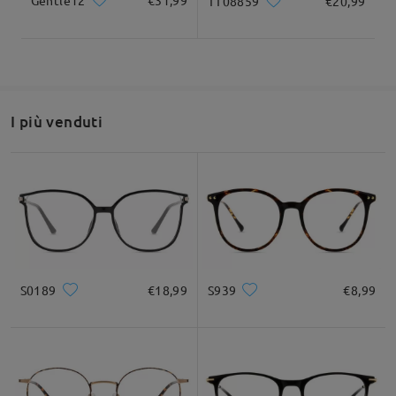
Gentle12
€31,99
TT08859
€20,99
I più venduti
S0189
€18,99
S939
€8,99