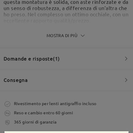
questa montatura è solida, con aste rinforzate e da
un senso di robustezza, a differenza di un'altra che
ho preso. Nel complesso un ottimo occhiale, con un
eccellente rapporto qualità/prezzo.
by
M
on
Jul 6 , 2026
MOSTRA DI PIÙ
Domande e risposte(1)
Consegna
Occhiali ordinati con lenti da sole polarizzate
Domanda
:
graduate. Si presentano bene, le lenti fanno il loro
lavoro, le gradazioni sono perfette. La montatura è
Buongiorno la misura 48 mm in orizzontale è relativa
Ordine effettuato
Rivestimento per lenti antigraffio incluso
un po’ piccola rispetto a come lo avevo
alla lente o comprende anche la circonferenza della
immaginato, ma tutto sommato non mi sta male. Lo
Reso e cambio entro 60 giorni
montatura, oppure come si vede in descrizione
uso soprattutto alla guida. Per ora sono
tempi di spedizione
dall’interno della lente all’esterno della montatura a
365 giorni di garanzia
soddisfatto.
5-7 giorni lavorativi
dettagli
centro vite dell’astina?
by
Simone
on
Jun 24 , 2026