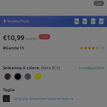
1/6
Vendita Flash
3
D
03
37
19
:
:
:
€10,99
-56%
€24,99
#Gentle13
13
Seleziona il colore
:
Nero (C1)
in magazzino
Taglia
L
Guida alle dimensioni della montatura