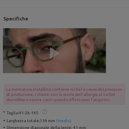
Specifiche
La montatura metallica contiene nichel a causa del processo
di produzione. I clienti con la storia dell'allergia al nichel
dovrebbero essere cauti quando effettuano l'acquisto.
Taglia:
41-26-145
Larghezza totale:
134 mm
(
medio
)
Dimensione diagonale della lente:
41 mm