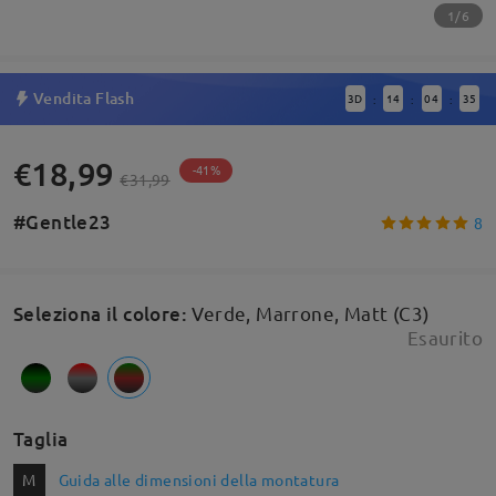
1/6
Vendita Flash
3
D
14
04
35
:
:
:
€18,99
-41%
€31,99
#Gentle23
8
Seleziona il colore
:
Verde, Marrone, Matt (C3)
Esaurito
Taglia
M
Guida alle dimensioni della montatura