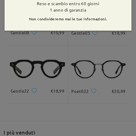
Reso e scambio entro 60 giorni
1 anno di garanzia
Consegnato
Non condivideremo mai le tue informazioni.
Gentle08
€10,99
Gentle05
€18,99
Gentle22
€18,99
Poet022
€20,99
I più venduti