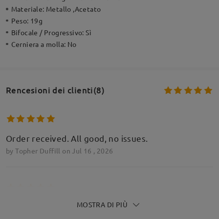
Materiale:
Metallo ,Acetato
Peso:
19g
Bifocale / Progressivo:
Sì
Cerniera a molla:
No
Rencesioni dei clienti(8)
Order received. All good, no issues.
by
Topher Duffill
on
Jul 16 , 2026
MOSTRA DI PIÙ
Hardly believable how much cheaper Firmoo are
than traditional retail. My 3rd pair of Firmoo