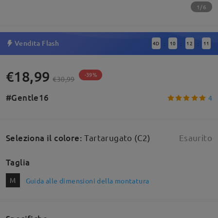
1/6
Vendita Flash
4
D
10
12
10
:
:
:
€18,99
-39%
€30,99
#Gentle16
4
Seleziona il colore
:
Tartarugato (C2)
Esaurito
Taglia
M
Guida alle dimensioni della montatura