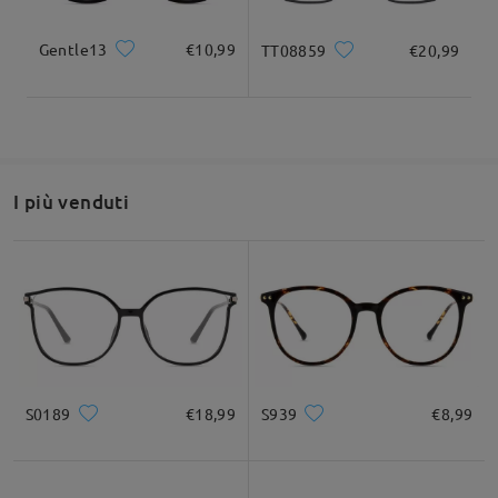
Gentle13
€10,99
TT08859
€20,99
I più venduti
S0189
€18,99
S939
€8,99