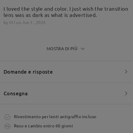
I loved the style and color. I just wish the transition
lens was as dark as what is advertised.
by
MJ
on
Jun 1 , 2026
MOSTRA DI PIÙ
These are amazing!
by
Tony
on
Apr 19 , 2026
Domande e risposte
Leggi tutte le
Consegna
Siete invitati a lasciare qualsiasi commento sulla montatura.
recensioni
Scrivi una recensione
Fai una domanda
Ordine effettuato
Rivestimento per lenti antigraffio incluso
Reso e cambio entro 60 giorni