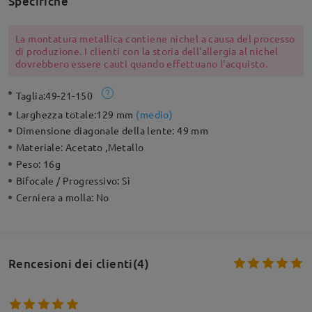
Specifiche
La montatura metallica contiene nichel a causa del processo
di produzione. I clienti con la storia dell'allergia al nichel
dovrebbero essere cauti quando effettuano l'acquisto.
Taglia:
49-21-150
Larghezza totale:
129 mm
(
medio
)
Dimensione diagonale della lente:
49 mm
Materiale:
Acetato ,Metallo
Peso:
16g
Bifocale / Progressivo:
Sì
Cerniera a molla:
No
Rencesioni dei clienti(4)