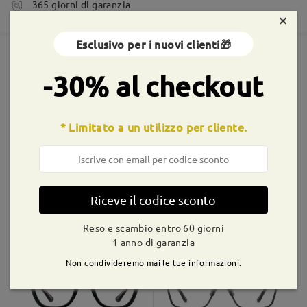
tempi di spedizione
365 giorni di garanzia
×
5-7 giorni lavorativi
dettagli
Esclusivo per i nuovi clienti🎁
Spedito
-30% al checkout
Montature simili
shipping time
9-21 giorni lavorativi
dettagli
* Limitato a un utilizzo per cliente.
Consegnato
Riceve il codice sconto
UL28454
€16,99
Gentle14
€16,99
Reso e scambio entro 60 giorni
1 anno di garanzia
Non condivideremo mai le tue informazioni.