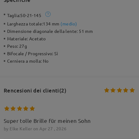
Taglia:
50-21-145
Larghezza totale:
134 mm
(
medio
)
Dimensione diagonale della lente:
51 mm
Materiale:
Acetato
Peso:
27g
Bifocale / Progressivo:
Sì
Cerniera a molla:
No
Rencesioni dei clienti(2)
Super tolle Brille für meinen Sohn
by
Elke Keller
on
Apr 27 , 2026