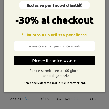
Esclusivo per i nuovi clienti🎁
Montature simili
shipping time
-30% al checkout
9-21 giorni lavorativi
dettagli
* Limitato a un utilizzo per cliente.
Consegnato
UL28454
€16,99
Gentle14
€16,99
Riceve il codice sconto
Reso e scambio entro 60 giorni
1 anno di garanzia
Non condivideremo mai le tue informazioni.
Gentle12
€31,99
Gentle13
€10,99