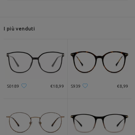
I più venduti
S0189
€18,99
S939
€8,99