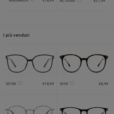
Andrew059
€18,99
AC10385
€27,99
I più venduti
S0189
€18,99
S939
€8,99