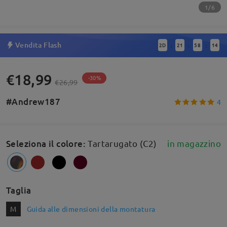
1/6
Vendita Flash
2
D
21
58
13
:
:
:
€18,99
-30%
€26,99
#Andrew187
4
Seleziona il colore
:
Tartarugato (C2)
in magazzino
Taglia
M
Guida alle dimensioni della montatura