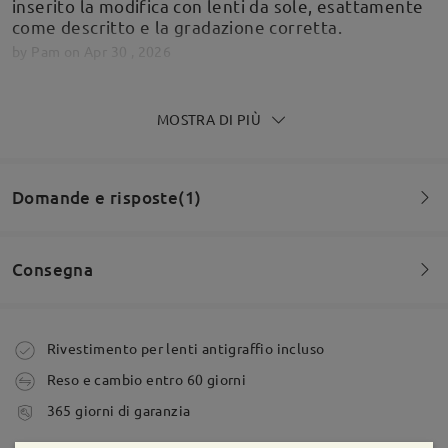
inserito la modifica con lenti da sole, esattamente
come descritto e la gradazione corretta.
by
Pam
on
Apr 30 , 2026
MOSTRA DI PIÙ
Leggi tutte le
recensioni
Scrivi una recensione
Domande e risposte(1)
Consegna
Domanda
:
se il prodotto non mi soddisfa cosa fare
Ordine effettuato
Rivestimento per lenti antigraffio incluso
da DANTE G su Feb 28 , 2026
Reso e cambio entro 60 giorni
tempi di spedizione
Firmoo's
reply
365 giorni di garanzia
Ciao Dante,
5-7 giorni lavorativi
dettagli