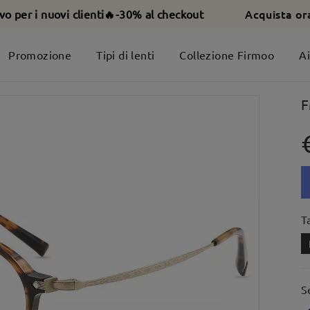
Acquista or
ivo per i nuovi clienti🔥-30% al checkout
Promozione
Tipi di lenti
Collezione Firmoo
A
F
T
S