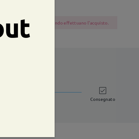
out
 dovrebbero essere cauti quando effettuano l'acquisto.
shipping time
iorni lavorativi
dettagli
Consegnato