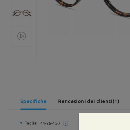
Specifiche
Rencesioni dei clienti(1)
Taglia:
Larghezz
44-26-150