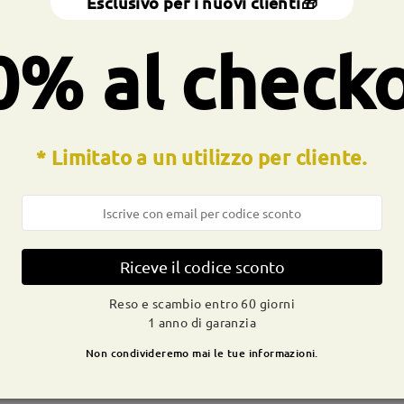
Esclusivo per i nuovi clienti🎁
a molla:
No
Materiale:
Acetato ,Metallo
0% al check
ocesso di produzione. I clienti con la storia dell'allergia al nichel
* Limitato a un utilizzo per cliente.
CONSEGNA
dizione
Riceve il codice sconto
ivi
dettagli
9-21 g
Spedito
Reso e scambio entro 60 giorni
1 anno di garanzia
Non condivideremo mai le tue informazioni.