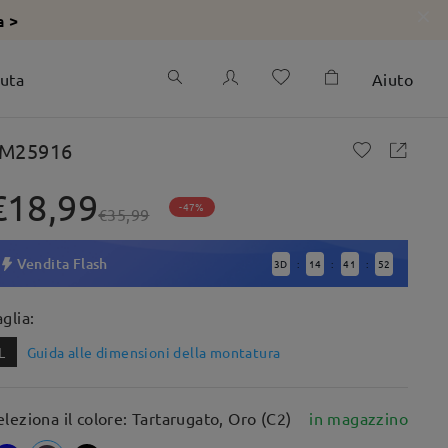
a >
iuta
Aiuto
M25916
€18,99
-47%
€35,99
Vendita Flash
3
D
14
41
51
:
:
:
aglia:
L
Guida alle dimensioni della montatura
eleziona il colore: Tartarugato, Oro (C2)
in magazzino