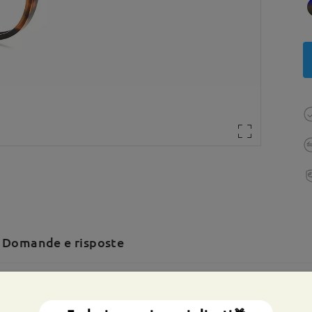
Domande e risposte
a totale:
139 mm
(
Grande
)
Dimensione diagonale della len