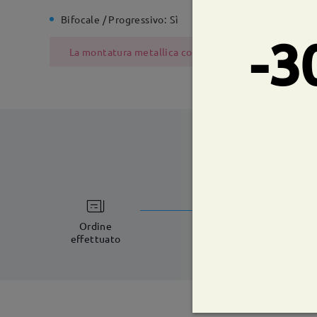
Bifocale / Progressivo:
Sì
Cerniera 
-3
La montatura metallica contiene nichel a causa del pr
tempi di spe
5-7 giorni lavorat
Ordine
effettuato