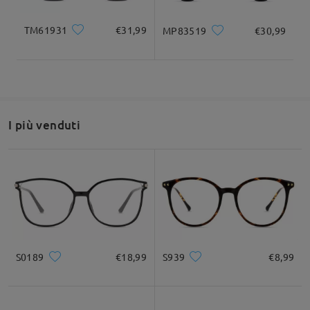
recensioni
Scrivi una recensione
TM61931
€31,99
MP83519
€30,99
I più venduti
S0189
€18,99
S939
€8,99