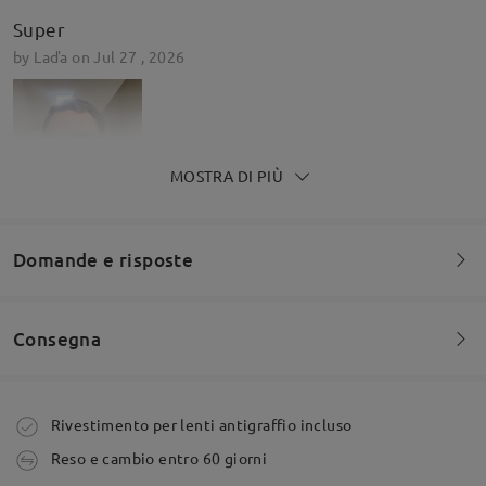
Super
by
Laďa
on
Jul 27 , 2026
MOSTRA DI PIÙ
Domande e risposte
Consegna
Siete invitati a lasciare qualsiasi commento sulla montatura.
Het montuur past mij niet goed
by
Fr
on
Jul 1 , 2026
Fai una domanda
Ordine effettuato
Rivestimento per lenti antigraffio incluso
Reso e cambio entro 60 giorni
Firmoo's
reply
Jul 2 , 2026
tempi di spedizione