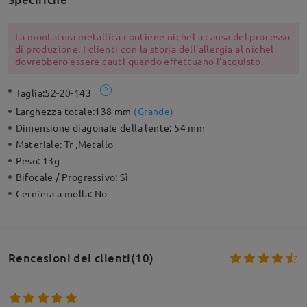
La montatura metallica contiene nichel a causa del processo
di produzione. I clienti con la storia dell'allergia al nichel
dovrebbero essere cauti quando effettuano l'acquisto.
Taglia:
52-20-143
Larghezza totale:
138 mm
(
Grande
)
Dimensione diagonale della lente:
54 mm
Materiale:
Tr ,Metallo
Peso:
13g
Bifocale / Progressivo:
Sì
Cerniera a molla:
No
Rencesioni dei clienti(10)