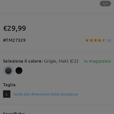
1/7
€29,99
#TM27329
10
Seleziona il colore
:
Grigio, Matt (C2)
in magazzino
Taglia
L
Guida alle dimensioni della montatura
Specifiche