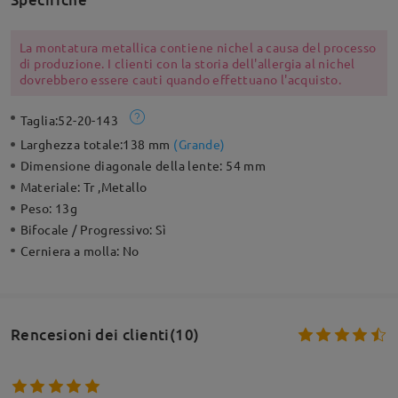
La montatura metallica contiene nichel a causa del processo
di produzione. I clienti con la storia dell'allergia al nichel
dovrebbero essere cauti quando effettuano l'acquisto.
Taglia:
52-20-143
Larghezza totale:
138 mm
(
Grande
)
Dimensione diagonale della lente:
54 mm
Materiale:
Tr ,Metallo
Peso:
13g
Bifocale / Progressivo:
Sì
Cerniera a molla:
No
Rencesioni dei clienti(10)