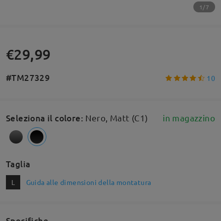
1/7
€29,99
#TM27329
10
Seleziona il colore
:
Nero, Matt (C1)
in magazzino
Taglia
L
Guida alle dimensioni della montatura
Specifiche