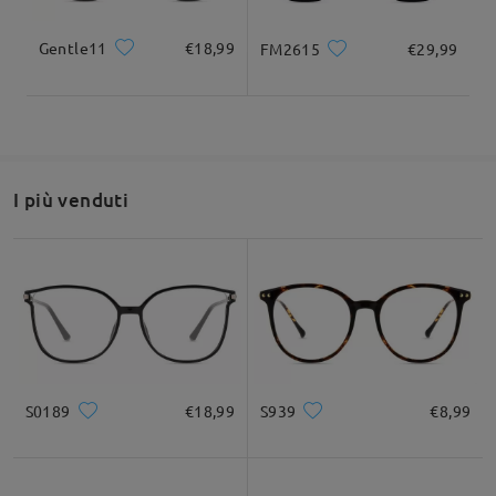
recensioni
Scrivi una recensione
Gentle11
€18,99
FM2615
€29,99
I più venduti
S0189
€18,99
S939
€8,99