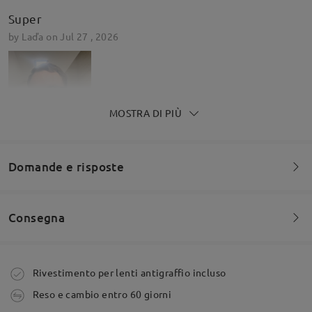
Super
by
Laďa
on
Jul 27 , 2026
MOSTRA DI PIÙ
Domande e risposte
Consegna
Siete invitati a lasciare qualsiasi commento sulla montatura.
Het montuur past mij niet goed
by
Fr
on
Jul 1 , 2026
Fai una domanda
Ordine effettuato
Rivestimento per lenti antigraffio incluso
Reso e cambio entro 60 giorni
Firmoo's
reply
Jul 2 , 2026
tempi di spedizione