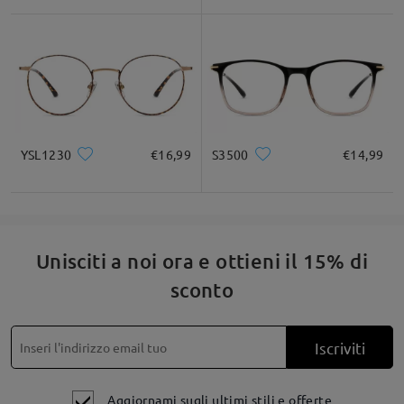
verificare la compatibilità con la tua prescrizione.
Per qualsiasi necessità, non esitare a contattarci tramite
LiveChat (24 ore su 24, 7 giorni su 7) o via email all'indirizzo
service@firmoo.it.
su Apr 24 , 2026
YSL1230
€16,99
S3500
€14,99
Fai una domanda
Unisciti a noi ora e ottieni il 15% di
sconto
Iscriviti
Aggiornami sugli ultimi stili e offerte