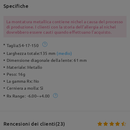
Specifiche
La montatura metallica contiene nichel a causa del processo
di produzione. I clienti con la storia dell'allergia al nichel
dovrebbero essere cauti quando effettuano l'acquisto.
Taglia:
54-17-150
Larghezza totale:
135 mm
(
medio
)
Dimensione diagonale della lente:
61 mm
Materiale:
Metallo
Peso:
16g
La gamma Rx:
No
Cerniera a molla:
Sì
Rx Range:
-6.00~+4.00
Rencesioni dei clienti(23)