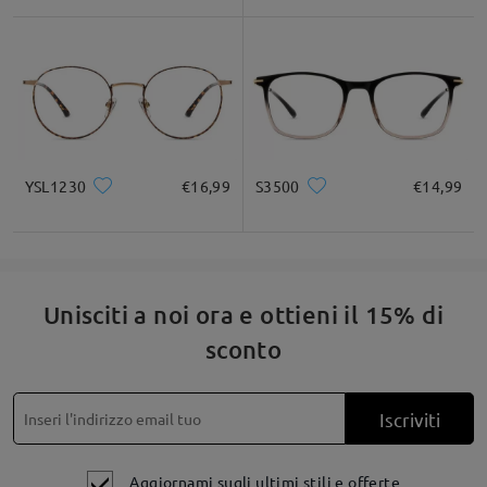
verificare la compatibilità con la tua prescrizione.
Per qualsiasi necessità, non esitare a contattarci tramite
LiveChat (24 ore su 24, 7 giorni su 7) o via email all'indirizzo
service@firmoo.it.
su Apr 24 , 2026
YSL1230
€16,99
S3500
€14,99
Fai una domanda
Unisciti a noi ora e ottieni il 15% di
sconto
Iscriviti
Aggiornami sugli ultimi stili e offerte