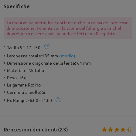
Specifiche
La montatura metallica contiene nichel a causa del processo
di produzione. I clienti con la storia dell'allergia al nichel
dovrebbero essere cauti quando effettuano l'acquisto.
Taglia:
54-17-150
Larghezza totale:
135 mm
(
medio
)
Dimensione diagonale della lente:
61 mm
Materiale:
Metallo
Peso:
16g
La gamma Rx:
No
Cerniera a molla:
Sì
Rx Range:
-6.00~+4.00
Rencesioni dei clienti(23)