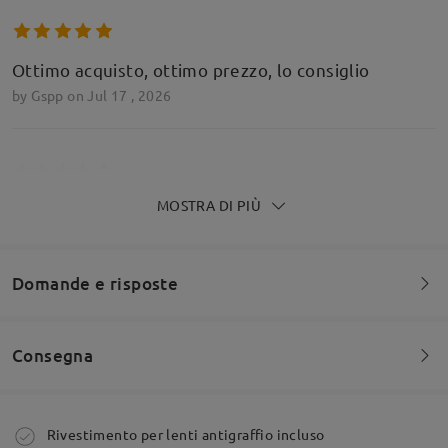
Ottimo acquisto, ottimo prezzo, lo consiglio
by
Gspp
on
Jul 17 , 2026
MOSTRA DI PIÙ
Top !!! Uguale alla foto arrivato in anticipo
by
Vale
on
Jul 2 , 2026
Domande e risposte
Leggi tutte le
recensioni
Consegna
Siete invitati a lasciare qualsiasi commento sulla montatura.
Scrivi una recensione
Fai una domanda
Ordine effettuato
Rivestimento per lenti antigraffio incluso