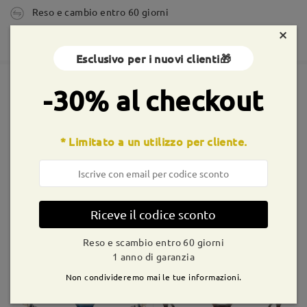
Reso e cambio entro 60 giorni
tempi di spedizione
×
365 giorni di garanzia
5-7 giorni lavorativi
dettagli
Esclusivo per i nuovi clienti🎁
Spedito
-30% al checkout
Montature simili
shipping time
* Limitato a un utilizzo per cliente.
9-21 giorni lavorativi
dettagli
Consegnato
Riceve il codice sconto
LKFS3656R
€10,99
Shirley20209
€16,99
Reso e scambio entro 60 giorni
1 anno di garanzia
Non condivideremo mai le tue informazioni.