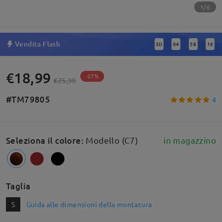
1/6
Vendita Flash
3
D
04
58
15
:
:
:
€18,99
-27%
€25,99
#TM79805
4
Seleziona il colore
:
Modello (C7)
in magazzino
Taglia
S
Guida alle dimensioni della montatura