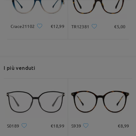
Crace21102
€12,99
TR12381
€5,00
I più venduti
S0189
€18,99
S939
€8,99