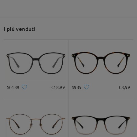
I più venduti
S0189
€18,99
S939
€8,99