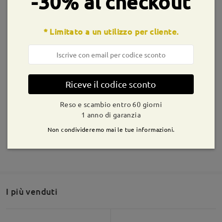
-30% al checkout
AC19522
€14,99
Gentle14
€16,99
* Limitato a un utilizzo per cliente.
Riceve il codice sconto
Reso e scambio entro 60 giorni
1 anno di garanzia
Gentle13
€10,99
TT08859
€20,99
Non condivideremo mai le tue informazioni.
I più venduti