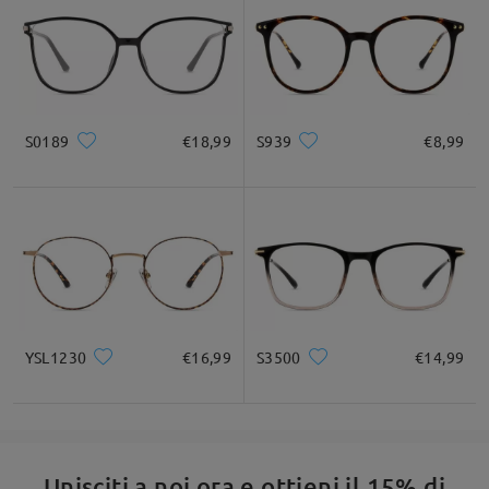
S0189
€18,99
S939
€8,99
YSL1230
€16,99
S3500
€14,99
Unisciti a noi ora e ottieni il 15% di