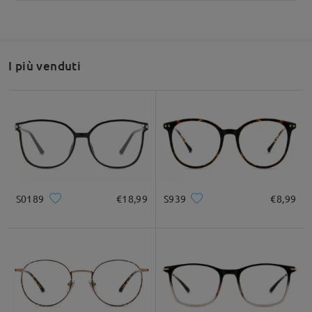
I più venduti
S0189
€18,99
S939
€8,99