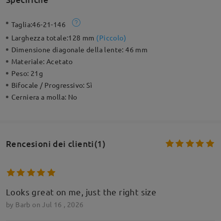
Taglia:
46-21-146
Larghezza totale:
128 mm
(
Piccolo
)
Dimensione diagonale della lente:
46 mm
Materiale:
Acetato
Peso:
21g
Bifocale / Progressivo:
Sì
Cerniera a molla:
No
Rencesioni dei clienti(1)
Looks great on me, just the right size
by
Barb
on
Jul 16 , 2026