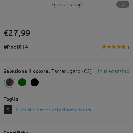
1/7
Guarda il video
€27,99
#Poet014
1
Seleziona il colore
:
Tartarugato (C5)
in magazzino
Taglia
S
Guida alle dimensioni della montatura
Specifiche