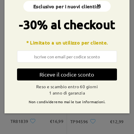
Esclusivo per i nuovi clienti🎁
Montature simili
shipping time
-30% al checkout
9-21 giorni lavorativi
dettagli
* Limitato a un utilizzo per cliente.
Consegnato
YSL5918M
€14,99
AC13070
€20,99
Riceve il codice sconto
Reso e scambio entro 60 giorni
1 anno di garanzia
Non condivideremo mai le tue informazioni.
TR81839
€16,99
TP94596
€12,99