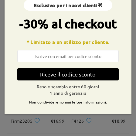
Esclusivo per i nuovi clienti🎁
Montature simili
shipping time
-30% al checkout
9-21 giorni lavorativi
dettagli
Consegnato
* Limitato a un utilizzo per cliente.
AC49995
€5,00
M93552
€12,99
Riceve il codice sconto
Reso e scambio entro 60 giorni
1 anno di garanzia
Non condivideremo mai le tue informazioni.
Firm23205
€16,99
F4126
€18,99