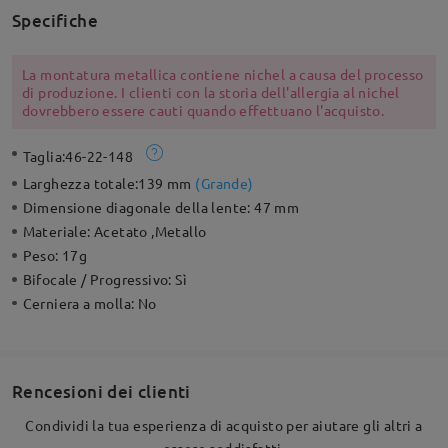
Specifiche
La montatura metallica contiene nichel a causa del processo
di produzione. I clienti con la storia dell'allergia al nichel
dovrebbero essere cauti quando effettuano l'acquisto.
Taglia:
46-22-148
Larghezza totale:
139 mm
(
Grande
)
Dimensione diagonale della lente:
47 mm
Materiale:
Acetato ,Metallo
Peso:
17g
Bifocale / Progressivo:
Sì
Cerniera a molla:
No
Rencesioni dei clienti
Condividi la tua esperienza di acquisto per aiutare gli altri a
essere soddisfatti.