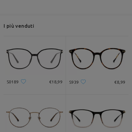
I più venduti
S0189
€18,99
S939
€8,99