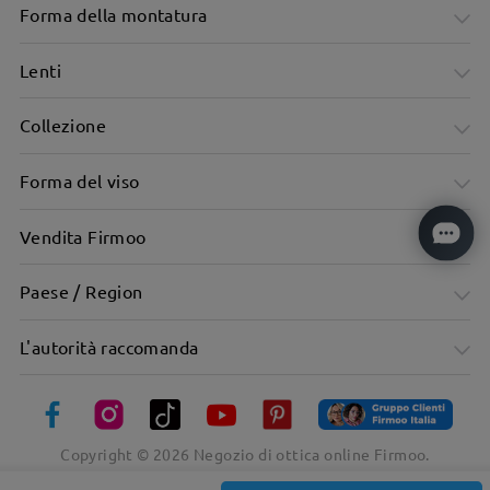
Forma della montatura
Lenti
Collezione
Telaio sottile ed elegante con linee pulite e minimaliste.
Forma del viso
Vendita Firmoo
Paese / Region
L'autorità raccomanda
Copyright ©
2026
Negozio di ottica online Firmoo.