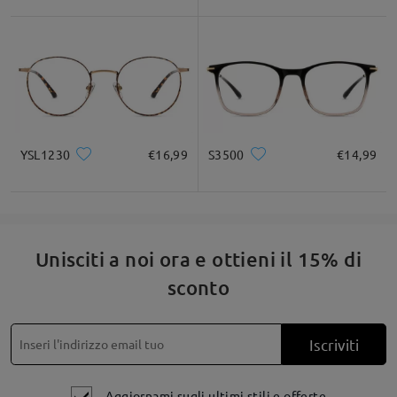
Descrizione del prodotto
Fai una domanda
YSL1230
€16,99
S3500
€14,99
Unisciti a noi ora e ottieni il 15% di
sconto
Iscriviti
Aggiornami sugli ultimi stili e offerte