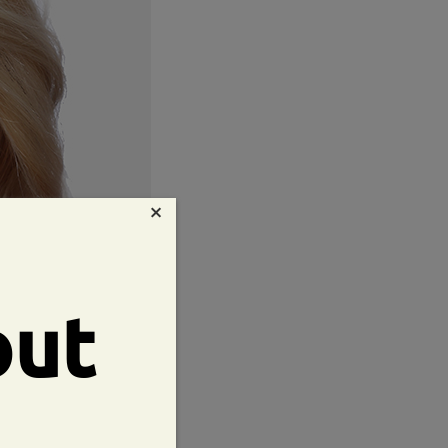
×
out