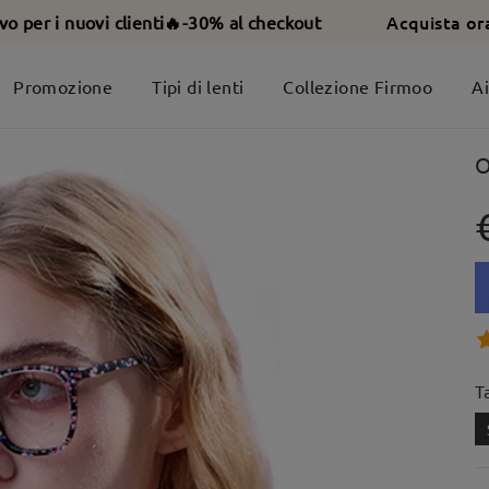
Acquista or
ivo per i nuovi clienti🔥-30% al checkout
Promozione
Tipi di lenti
Collezione Firmoo
A
O
T