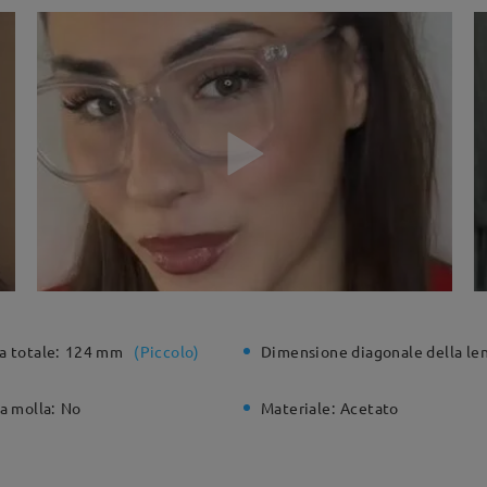
a totale:
124 mm
(
Piccolo
)
Dimensione diagonale della len
a molla:
No
Materiale:
Acetato