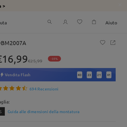
a >
iuta
Aiuto
BM2007A
€16,99
-35%
€25,99
Vendita Flash
4
D
23
21
40
:
:
:
694 Recensioni
aglia:
S
Guida alle dimensioni della montatura