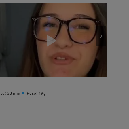
te:
53 mm
Peso:
19g