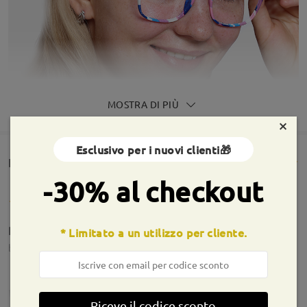
MOSTRA DI PIÙ
×
Esclusivo per i nuovi clienti🎁
Rencesioni dei clienti(1095)
-30% al checkout
Pacco purtroppo mai ricevuto
* Limitato a un utilizzo per cliente.
by
Pamela Carrozzo
on
Jul 26 , 2026
Firmoo's
reply
Jul 27 , 2026
Riceve il codice sconto