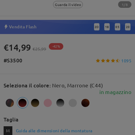
1/8
Guarda il video
Vendita Flash
2
D
18
05
19
:
:
:
€14,99
-42%
€25,99
#S3500
1095
Seleziona il colore
:
Nero, Marrone (C44)
in magazzino
Taglia
M
Guida alle dimensioni della montatura