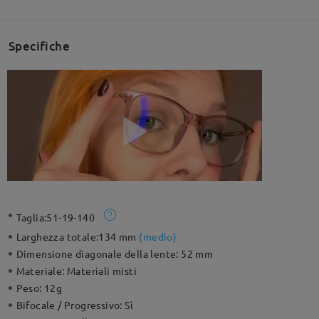
Specifiche
Taglia:
51-19-140
Larghezza totale:
134 mm
(
medio
)
Dimensione diagonale della lente:
52 mm
Materiale:
Materiali misti
Peso:
12g
Bifocale / Progressivo:
Sì