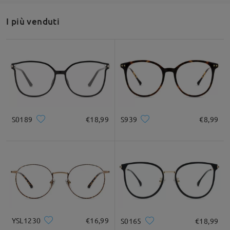
I più venduti
Inoltre, questi occhiali possono essere ordinati con o senza
prescrizione medica, a seconda delle tue esigenze. Se desideri
assistenza per effettuare un ordine o scegliere le lenti giuste,
saremo lieti di aiutarti.
Non esitare a contattarci in qualsiasi momento tramite
S0189
€18,99
S939
€8,99
LiveChat (24 ore su 24, 7 giorni su 7) o via email all'indirizzo
service@firmoo.it. Siamo sempre qui per aiutarti!
su Jan 14 , 2026
Fai una domanda
YSL1230
€16,99
S0165
€18,99