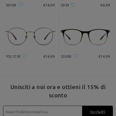
ore su 24, 7 giorni su 7) o inviaci un'e-mail all'indirizzo
* Solo a titolo di riferimento
S0189
€18,99
S939
€8,99
service@firmoo.it.
su Aug 18 , 2025
Descrizione del prodotto
Leggi tutte le
domande e le risposte
Fai una domanda
YSL1230
€16,99
S3500
€14,99
Unisciti a noi ora e ottieni il 15% di
sconto
Iscriviti