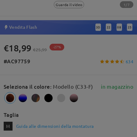
1/7
Guarda il video
Vendita Flash
3
D
22
08
24
:
:
:
€18,99
-27%
€25,99
#AC97759
634
Seleziona il colore
:
Modello (C33-F)
in magazzino
Taglia
M
Guida alle dimensioni della montatura