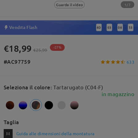
1/7
Guarda il video
Vendita Flash
6
D
03
06
52
:
:
:
€18,99
-27%
€25,99
#AC97759
633
Seleziona il colore
:
Tartarugato (C04-F)
in magazzino
Taglia
M
Guida alle dimensioni della montatura