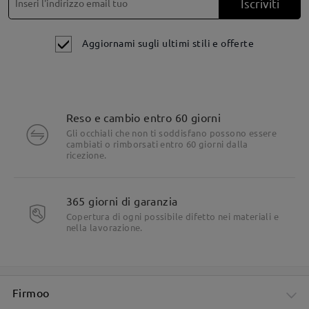
Iscriviti
Aggiornami sugli ultimi stili e offerte
Reso e cambio entro 60 giorni
Dettagli del prodotto
Gli occhiali che non ti soddisfano possono essere
cambiati o rimborsati entro 60 giorni dalla
ricezione.
365 giorni di garanzia
Copertura di ogni possibile difetto nei materiali e
nella lavorazione.
Firmoo