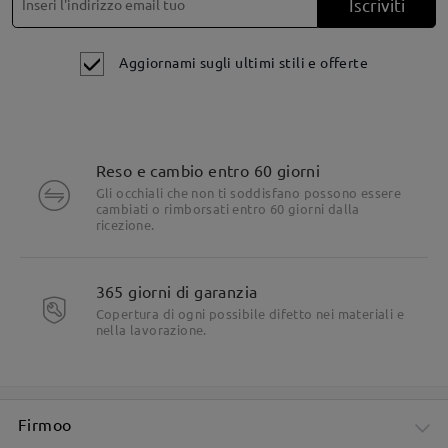
Iscriviti
Aggiornami sugli ultimi stili e offerte
Reso e cambio entro 60 giorni
Dettagli del prodotto
Gli occhiali che non ti soddisfano possono essere
cambiati o rimborsati entro 60 giorni dalla
ricezione.
365 giorni di garanzia
Copertura di ogni possibile difetto nei materiali e
nella lavorazione.
Firmoo