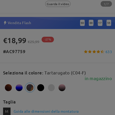
1/7
Guarda il video
Vendita Flash
5
D
00
17
55
:
:
:
€18,99
-27%
€25,99
#AC97759
633
Seleziona il colore
:
Tartarugato (C04-F)
in magazzino
Taglia
M
Guida alle dimensioni della montatura