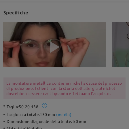
Specifiche
La montatura metallica contiene nichel a causa del processo
di produzione. I clienti con la storia dell'allergia al nichel
dovrebbero essere cauti quando effettuano l'acquisto.
Taglia:
50-20-138
Larghezza totale:
130 mm
(
medio
)
Dimensione diagonale della lente:
50 mm
Materiale:
Metallo