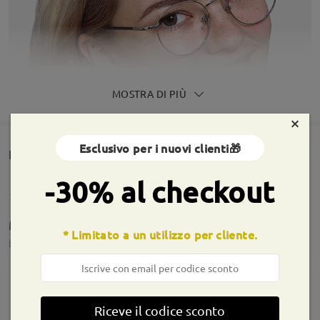
MOSTRA DI PIÙ
×
Esclusivo per i nuovi clienti🎁
Rencesioni dei clienti(1075)
-30% al checkout
Mai arrivati
* Limitato a un utilizzo per cliente.
by
Julieta Martinez
on
Aug 1 , 2026
Riceve il codice sconto