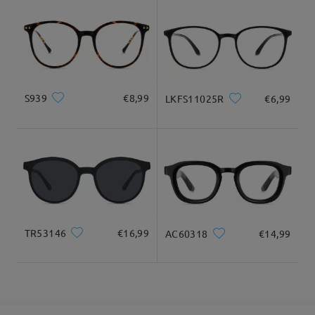
9-21 giorni lavorativi
dettagli
Per qualsiasi altro dubbio o domanda, non esitare a contattarci
tramite LiveChat (24 ore su 24, 7 giorni su 7) o via email
all'indirizzo service@firmoo.it: saremo lieti di aiutarti!
Consegnato
su Jun 29 , 2026
S939
€8,99
LKFS11025R
€6,99
Domanda
:
Non è una domanda, ma una richiesta: vi prego fate
questa montatura senza nichel mi piace tantissimo, la
vorrei comprare, ma non posso perché sono allergica al
nichel
da Elisa su Feb 17 , 2026
TR53146
€16,99
AC60318
€14,99
Firmoo's
reply
Ciao Elisa,
Grazie mille per il tuo interesse per questa montatura! Siamo
davvero felici che ti piaccia.