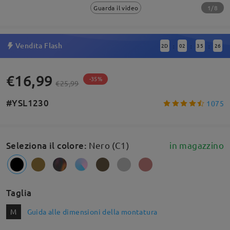
1/8
Guarda il video
Vendita Flash
2
D
02
35
26
:
:
:
€16,99
-35%
€25,99
#YSL1230
1075
Seleziona il colore
:
Nero (C1)
in magazzino
Taglia
M
Guida alle dimensioni della montatura