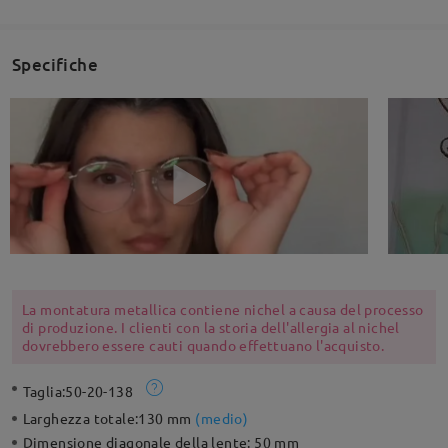
Specifiche
La montatura metallica contiene nichel a causa del processo
di produzione. I clienti con la storia dell'allergia al nichel
dovrebbero essere cauti quando effettuano l'acquisto.
Taglia:
50-20-138
Larghezza totale:
130 mm
(
medio
)
Dimensione diagonale della lente:
50 mm