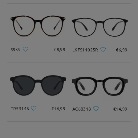
shipping time
9-21 giorni lavorativi
dettagli
Per qualsiasi altro dubbio o domanda, non esitare a contattarci
tramite LiveChat (24 ore su 24, 7 giorni su 7) o via email
all'indirizzo service@firmoo.it: saremo lieti di aiutarti!
Consegnato
su Jun 29 , 2026
S939
€8,99
LKFS11025R
€6,99
Domanda
:
Non è una domanda, ma una richiesta: vi prego fate
questa montatura senza nichel mi piace tantissimo, la
vorrei comprare, ma non posso perché sono allergica al
nichel
da Elisa su Feb 17 , 2026
TR53146
€16,99
AC60318
€14,99
Firmoo's
reply
Ciao Elisa,
Grazie mille per il tuo interesse per questa montatura! Siamo
davvero felici che ti piaccia.