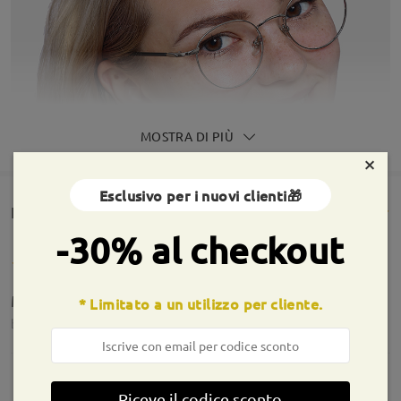
MOSTRA DI PIÙ
×
Esclusivo per i nuovi clienti🎁
Rencesioni dei clienti(1073)
-30% al checkout
Mai arrivati
* Limitato a un utilizzo per cliente.
by
Julieta Martinez
on
Aug 1 , 2026
Riceve il codice sconto