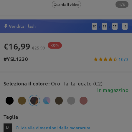
1/8
Guarda il video
Vendita Flash
2
D
22
57
11
:
:
:
€16,99
-35%
€25,99
#YSL1230
1073
Seleziona il colore
:
Oro, Tartarugato (C2)
in magazzino
Taglia
M
Guida alle dimensioni della montatura