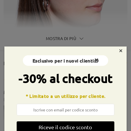
MOSTRA DI PIÙ
×
Esclusivo per i nuovi clienti🎁
Rencesioni dei clienti(384)
-30% al checkout
Molto soddisfatta della montatura!
* Limitato a un utilizzo per cliente.
by
Ambra Lumia
on
Aug 3 , 2026
Riceve il codice sconto