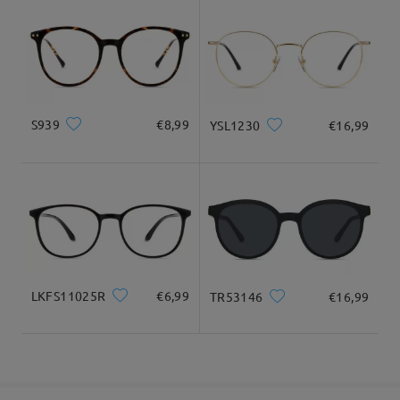
sicurezza.
9-21 giorni lavorativi
dettagli
Puoi quindi selezionare il tipo di lente per Progressive.
Consegnato
Se desideri assistenza con l'ordine, non esitare a contattarci
tramite LiveChat (24 ore su 24, 7 giorni su 7) o inviarci un'e-
mail all'indirizzo service@firmoo.it.
su Nov 4 , 2025
S939
€8,99
YSL1230
€16,99
Domanda
:
Si possono acquistare le montature senza fare i vetri?
da Tiziana su Mar 5 , 2025
LKFS11025R
€6,99
TR53146
€16,99
Firmoo's
reply
Ciao, Tiziana
Grazie per il tuo interesse.
Sì, hai la possibilità di acquistare solo la montatura e senza le
lenti.