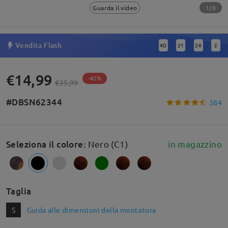
1/8
Guarda il video
Vendita Flash
4
D
21
26
1
:
:
:
€14,99
-42%
€25,99
#DBSN62344
384
Seleziona il colore
:
Nero (C1)
in magazzino
Taglia
S
Guida alle dimensioni della montatura