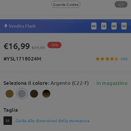
1/7
Guarda il video
Vendita Flash
4
D
23
46
35
:
:
:
€16,99
-29%
€23,99
#YSL1718024M
190
Seleziona il colore
:
Argento (C22-F)
in magazzino
Taglia
M
Guida alle dimensioni della montatura