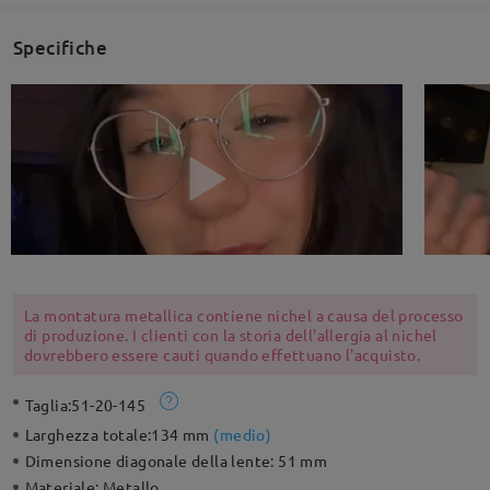
Specifiche
La montatura metallica contiene nichel a causa del processo
di produzione. I clienti con la storia dell'allergia al nichel
dovrebbero essere cauti quando effettuano l'acquisto.
Taglia:
51-20-145
Larghezza totale:
134 mm
(
medio
)
Dimensione diagonale della lente:
51 mm
Materiale:
Metallo