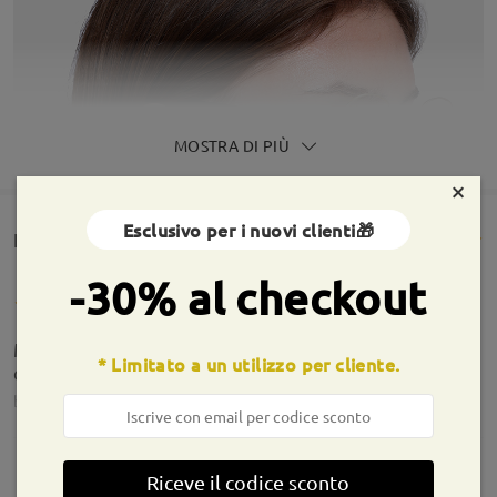
MOSTRA DI PIÙ
×
Esclusivo per i nuovi clienti🎁
Rencesioni dei clienti(190)
-30% al checkout
Modello semplice come in foto. Presi per mia figlia
* Limitato a un utilizzo per cliente.
di 13 anni semplicemente meravigliosi.
by
Martina
on
Jul 24 , 2025
Riceve il codice sconto