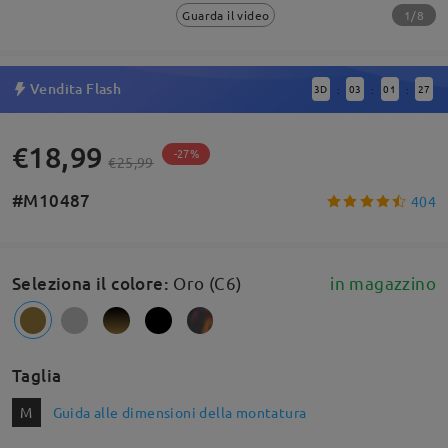
1/8
Guarda il video
Vendita Flash
3
D
03
01
27
:
:
:
€18,99
-27%
€25,99
#M10487
404
Seleziona il colore
:
Oro (C6)
in magazzino
Taglia
M
Guida alle dimensioni della montatura