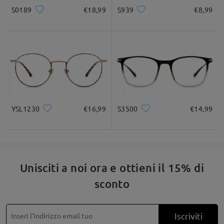
service@firmoo.it.
S0189
€18,99
S939
€8,99
Quadrato
Rotondo
Cuore
Diamante
Ovale
su Mar 25 , 2026
* Solo a titolo di riferimento
Leggi tutte le
domande e le risposte
Descrizione del prodotto
Fai una domanda
YSL1230
€16,99
S3500
€14,99
Unisciti a noi ora e ottieni il 15% di
sconto
Iscriviti