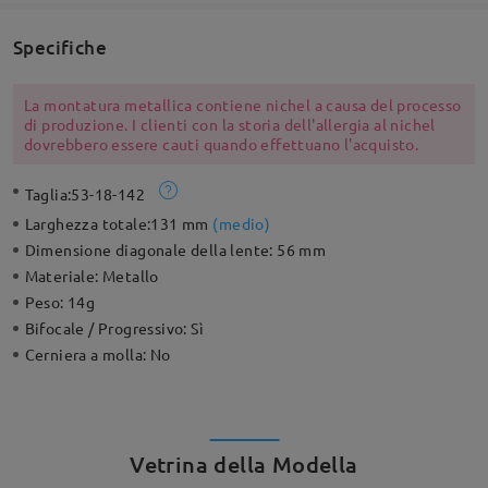
Specifiche
La montatura metallica contiene nichel a causa del processo
di produzione. I clienti con la storia dell'allergia al nichel
dovrebbero essere cauti quando effettuano l'acquisto.
Taglia:
53-18-142
Larghezza totale:
131 mm
(
medio
)
Dimensione diagonale della lente:
56 mm
Materiale:
Metallo
Peso:
14g
Bifocale / Progressivo:
Sì
Cerniera a molla:
No
Vetrina della Modella